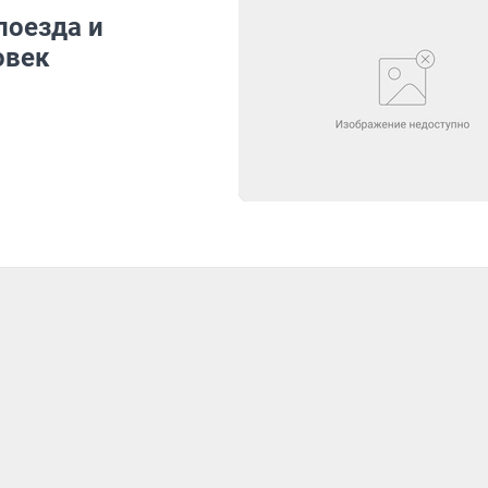
поезда и
овек