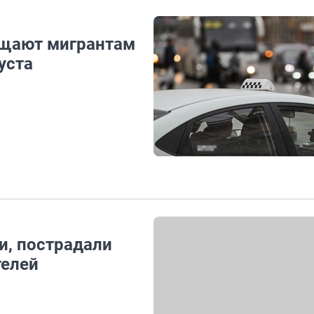
ещают мигрантам
уста
и, пострадали
телей