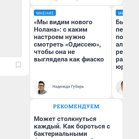
МНЕНИЕ
МНЕНИЕ
«Мы видим нового
Был дол
Нолана»: с каким
пенсия
настроем нужно
повисш
смотреть «Одиссею»,
алимен
чтобы она не
реальн
выглядела как фиаско
разбор
юриста
Надежда Губарь
Ма
РЕКОМЕНДУЕМ
Может столкнуться
каждый. Как бороться с
бактериальными