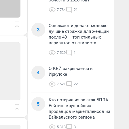
области в 2028 году
7 784
21
Освежают и делают моложе:
3
лучшие стрижки для женщин
после 40 — топ стильных
вариантов от стилиста
7 529
1
О`КЕЙ закрывается в
4
Иркутске
7 521
22
Кто потерял из-за атак БПЛА.
5
Рейтинг крупнейших
продавцов маркетплейсов из
Байкальского региона
5 313
3