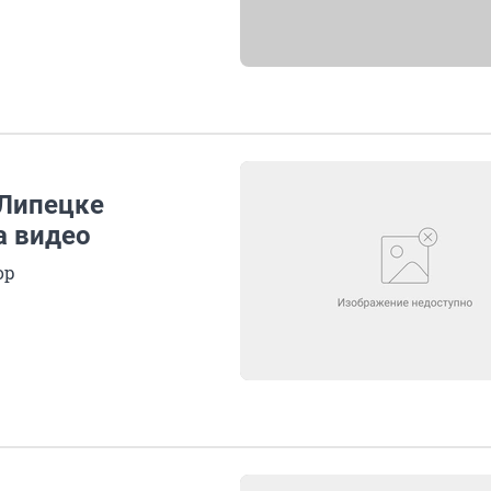
 Липецке
а видео
ор