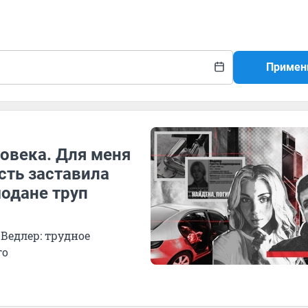
Примен
ловека. Для меня
сть заставила
модане труп
Ведлер: трудное
го