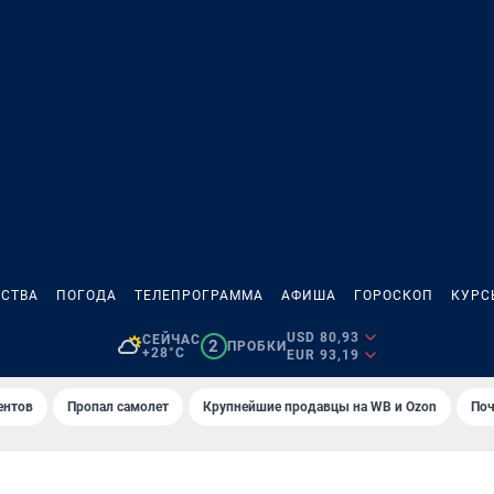
СТВА
ПОГОДА
ТЕЛЕПРОГРАММА
АФИША
ГОРОСКОП
КУРС
USD 80,93
СЕЙЧАС
2
ПРОБКИ
+28°C
EUR 93,19
ентов
Пропал самолет
Крупнейшие продавцы на WB и Ozon
Поч