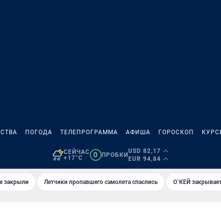
СТВА
ПОГОДА
ТЕЛЕПРОГРАММА
АФИША
ГОРОСКОП
КУРС
USD 82,17
СЕЙЧАС
0
ПРОБКИ
+17°C
EUR 94,84
е закрыли
Летчики пропавшего самолета спаслись
О`КЕЙ закрывает