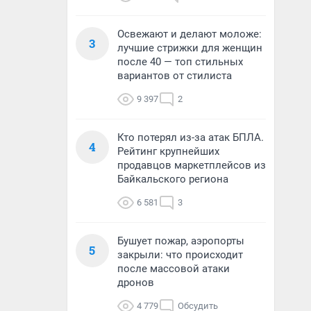
Освежают и делают моложе:
3
лучшие стрижки для женщин
после 40 — топ стильных
вариантов от стилиста
9 397
2
Кто потерял из-за атак БПЛА.
4
Рейтинг крупнейших
продавцов маркетплейсов из
Байкальского региона
6 581
3
Бушует пожар, аэропорты
5
закрыли: что происходит
после массовой атаки
дронов
4 779
Обсудить