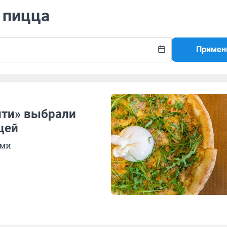
 пицца
Примен
ити» выбрали
цей
ыми