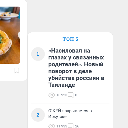
ТОП 5
«Насиловал на
1
глазах у связанных
родителей». Новый
поворот в деле
убийства россиян в
Таиланде
13 923
8
О`КЕЙ закрывается в
2
Иркутске
11 933
26