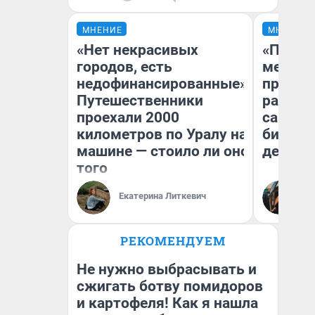
МНЕНИЕ
МНЕНИЕ
«Нет некрасивых
«Покуп
городов, есть
мешке»
недофинансированные».
предпр
Путешественники
рассказ
проехали 2000
самом 
километров по Уралу на
бизнес
машине — стоило ли оно
дешевы
того
На
Екатерина Литкевич
От
де
РЕКОМЕНДУЕМ
Не нужно выбрасывать и
сжигать ботву помидоров
и картофеля! Как я нашла