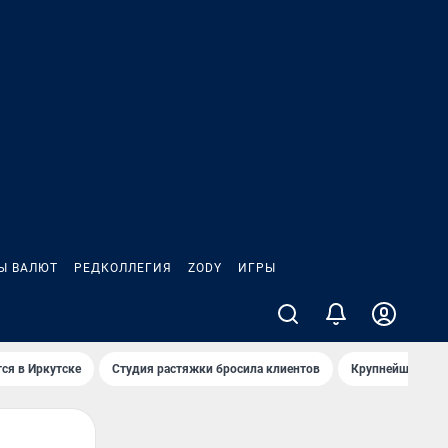
Ы ВАЛЮТ
РЕДКОЛЛЕГИЯ
ZODY
ИГРЫ
ся в Иркутске
Студия растяжки бросила клиентов
Крупнейшие про