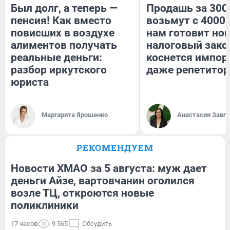
Был долг, а теперь —
Продашь за 3000
пенсия! Как вместо
возьмут с 4000.
повисших в воздухе
нам готовит но
алиментов получать
налоговый зако
реальные деньги:
коснется импор
разбор иркутского
даже репетитор
юриста
Маргарита Ярошенко
Анастасия Завг
РЕКОМЕНДУЕМ
Новости ХМАО за 5 августа: муж дает
деньги Айзе, вартовчанин оголился
возле ТЦ, откроются новые
поликлиники
17 часов
9 565
Обсудить