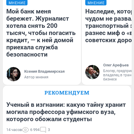
МНЕНИЕ
МНЕНИЕ
Мой банк меня
Наследие, кото
бережет. Журналист
чудом не разва
хотела снять 200
транспортный э
тысяч, чтобы погасить
разнес миф о «
кредит, — к ней домой
советских доро
приехала служба
безопасности
Олег Арефьев
Блогер, предприн
Ксения Владимирская
владелец в тран
Автор мнения
бизнесе
РЕКОМЕНДУЕМ
Ученый в изгнании: какую тайну хранит
могила профессора уфимского вуза,
которого обожали студенты
14 часов
6 994
3