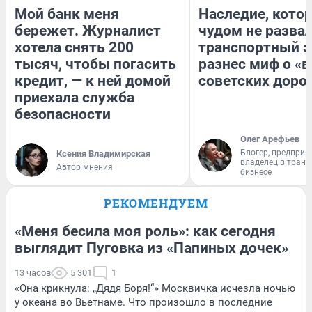
Мой банк меня
Наследие, кото
бережет. Журналист
чудом не разва
хотела снять 200
транспортный э
тысяч, чтобы погасить
разнес миф о «
кредит, — к ней домой
советских доро
приехала служба
безопасности
Олег Арефьев
Блогер, предприн
Ксения Владимирская
владелец в тран
Автор мнения
бизнесе
РЕКОМЕНДУЕМ
«Меня бесила моя роль»: как сегодня
выглядит Пуговка из «Папиных дочек»
13 часов
5 301
1
«Она крикнула: „Дядя Боря!“» Москвичка исчезла ночью
у океана во Вьетнаме. Что произошло в последние