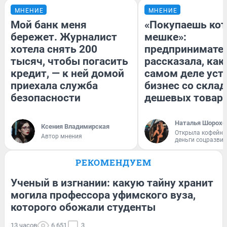
МНЕНИЕ
МНЕНИЕ
Мой банк меня
«Покупаешь кот
бережет. Журналист
мешке»:
хотела снять 200
предпринимате
тысяч, чтобы погасить
рассказала, как
кредит, — к ней домой
самом деле уст
приехала служба
бизнес со скла
безопасности
дешевых товар
Наталья Шорохо
Ксения Владимирская
Открыла кофейну
Автор мнения
деньги соцразви
РЕКОМЕНДУЕМ
Ученый в изгнании: какую тайну хранит
могила профессора уфимского вуза,
которого обожали студенты
13 часов
6 651
3