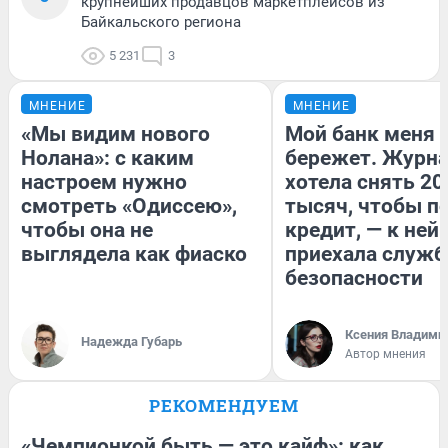
крупнейших продавцов маркетплейсов из
Байкальского региона
5 231
3
МНЕНИЕ
МНЕНИЕ
«Мы видим нового
Мой банк меня
Нолана»: с каким
бережет. Журн
настроем нужно
хотела снять 20
смотреть «Одиссею»,
тысяч, чтобы п
чтобы она не
кредит, — к ней
выглядела как фиаско
приехала служб
безопасности
Ксения Владими
Надежда Губарь
Автор мнения
РЕКОМЕНДУЕМ
«Чемпионкой быть — это кайф»: как