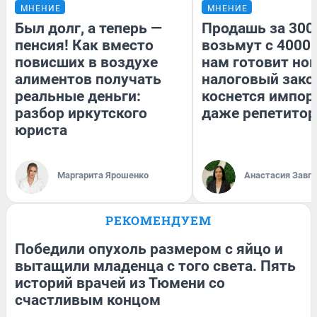
МНЕНИЕ
МНЕНИЕ
Был долг, а теперь —
Продашь за 3000
пенсия! Как вместо
возьмут с 4000.
повисших в воздухе
нам готовит но
алиментов получать
налоговый зако
реальные деньги:
коснется импор
разбор иркутского
даже репетитор
юриста
Маргарита Ярошенко
Анастасия Завг
РЕКОМЕНДУЕМ
Победили опухоль размером с яйцо и
вытащили младенца с того света. Пять
историй врачей из Тюмени со
счастливым концом