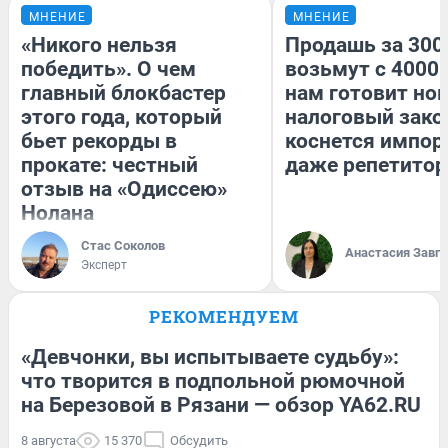
МНЕНИЕ
МНЕНИЕ
«Никого нельзя
Продашь за 3000
победить». О чем
возьмут с 4000.
главный блокбастер
нам готовит но
этого года, который
налоговый зако
бьет рекорды в
коснется импор
прокате: честный
даже репетитор
отзыв на «Одиссею»
Нолана
Стас Соколов
Анастасия Завг
Эксперт
РЕКОМЕНДУЕМ
«Девчонки, вы испытываете судьбу»:
что творится в подпольной рюмочной
на Березовой в Рязани — обзор YA62.RU
8 августа
15 370
Обсудить