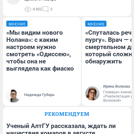
4 852
3
МНЕНИЕ
МНЕНИЕ
«Мы видим нового
«Спуталась речь
Нолана»: с каким
пургу». Врач — о
настроем нужно
смертельном ди
смотреть «Одиссею»,
который сложн
чтобы она не
обнаружить
выглядела как фиаско
Ирина Волкова
Главврач клиник
Надежда Губарь
«Реабилитация д
Волковой»
РЕКОМЕНДУЕМ
Ученый АлтГУ рассказала, ждать ли
нашествия комаров в августе