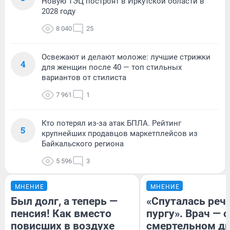
Новую ТЭЦ построят в Иркутской области в
2028 году
8 040
25
Освежают и делают моложе: лучшие стрижки
4
для женщин после 40 — топ стильных
вариантов от стилиста
7 961
1
Кто потерял из-за атак БПЛА. Рейтинг
5
крупнейших продавцов маркетплейсов из
Байкальского региона
5 596
3
МНЕНИЕ
МНЕНИЕ
Был долг, а теперь —
«Спуталась речь
пенсия! Как вместо
пургу». Врач — о
повисших в воздухе
смертельном ди