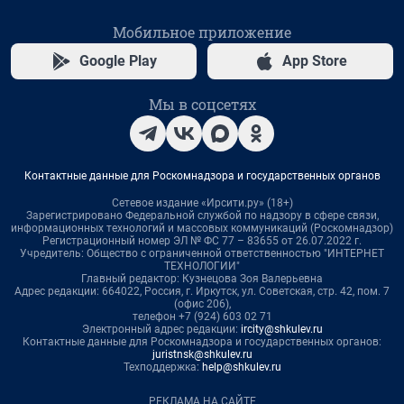
Мобильное приложение
Google Play
App Store
Мы в соцсетях
Контактные данные для Роскомнадзора и государственных органов
Сетевое издание «Ирсити.ру» (18+)
Зарегистрировано Федеральной службой по надзору в сфере связи,
информационных технологий и массовых коммуникаций (Роскомнадзор)
Регистрационный номер ЭЛ № ФС 77 – 83655 от 26.07.2022 г.
Учредитель: Общество с ограниченной ответственностью "ИНТЕРНЕТ
ТЕХНОЛОГИИ"
Главный редактор: Кузнецова Зоя Валерьевна
Адрес редакции: 664022, Россия, г. Иркутск, ул. Советская, стр. 42, пом. 7
(офис 206),
телефон +7 (924) 603 02 71
Электронный адрес редакции:
ircity@shkulev.ru
Контактные данные для Роскомнадзора и государственных органов:
juristnsk@shkulev.ru
Техподдержка:
help@shkulev.ru
РЕКЛАМА НА САЙТЕ