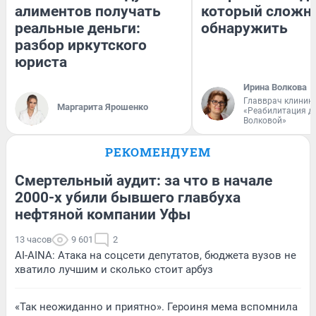
алиментов получать
который сложн
реальные деньги:
обнаружить
разбор иркутского
юриста
Ирина Волкова
Главврач клиник
Маргарита Ярошенко
«Реабилитация д
Волковой»
РЕКОМЕНДУЕМ
Смертельный аудит: за что в начале
2000-х убили бывшего главбуха
нефтяной компании Уфы
13 часов
9 601
2
AI-AINA: Атака на соцсети депутатов, бюджета вузов не
хватило лучшим и сколько стоит арбуз
«Так неожиданно и приятно». Героиня мема вспомнила