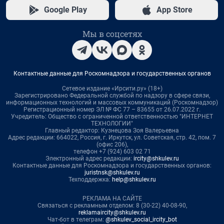
Google Play
App Store
Мы в соцсетях
Контактные данные для Роскомнадзора и государственных органов
Сетевое издание «Ирсити.ру» (18+)
Зарегистрировано Федеральной службой по надзору в сфере связи,
информационных технологий и массовых коммуникаций (Роскомнадзор)
Регистрационный номер ЭЛ № ФС 77 – 83655 от 26.07.2022 г.
Учредитель: Общество с ограниченной ответственностью "ИНТЕРНЕТ
ТЕХНОЛОГИИ"
Главный редактор: Кузнецова Зоя Валерьевна
Адрес редакции: 664022, Россия, г. Иркутск, ул. Советская, стр. 42, пом. 7
(офис 206),
телефон +7 (924) 603 02 71
Электронный адрес редакции:
ircity@shkulev.ru
Контактные данные для Роскомнадзора и государственных органов:
juristnsk@shkulev.ru
Техподдержка:
help@shkulev.ru
РЕКЛАМА НА САЙТЕ
Связаться с рекламным отделом: 8 (30-22) 40-08-90,
reklamaircity@shkulev.ru
Чат-бот в телеграм:
@shkulev_social_ircity_bot