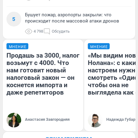
Бушует пожар, аэропорты закрыли: что
5
происходит после массовой атаки дронов
4 798
Обсудить
МНЕНИЕ
МНЕНИЕ
Продашь за 3000, налог
«Мы видим нов
возьмут с 4000. Что
Нолана»: с каки
нам готовит новый
настроем нужн
налоговый закон — он
смотреть «Одис
коснется импорта и
чтобы она не
даже репетиторов
выглядела как 
Анастасия Завгородняя
Надежда Губарь