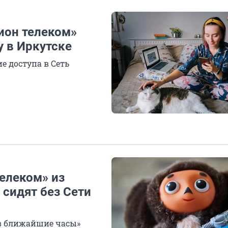
ион телеком»
у в Иркутске
е доступа в Сеть
елеком» из
 сидят без Сети
«в ближайшие часы»