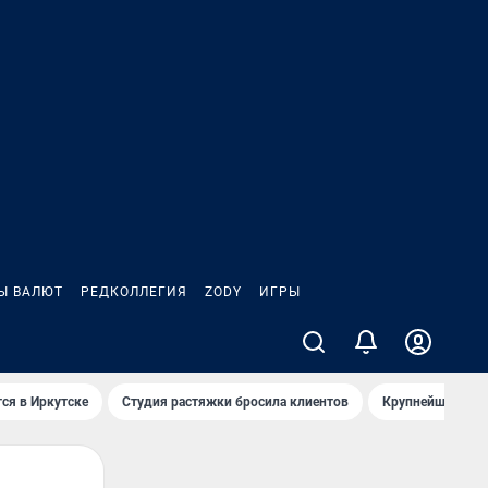
Ы ВАЛЮТ
РЕДКОЛЛЕГИЯ
ZODY
ИГРЫ
ся в Иркутске
Студия растяжки бросила клиентов
Крупнейшие про