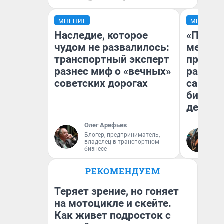
МНЕНИЕ
МНЕНИЕ
Наследие, которое
«Покуп
чудом не развалилось:
мешке»
транспортный эксперт
предпр
разнес миф о «вечных»
рассказ
советских дорогах
самом 
бизнес
дешевы
Олег Арефьев
На
Блогер, предприниматель,
владелец в транспортном
От
бизнесе
де
РЕКОМЕНДУЕМ
Теряет зрение, но гоняет
на мотоцикле и скейте.
Как живет подросток с