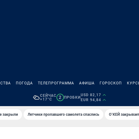
СТВА
ПОГОДА
ТЕЛЕПРОГРАММА
АФИША
ГОРОСКОП
КУРС
USD 82,17
СЕЙЧАС
2
ПРОБКИ
+17°C
EUR 94,84
е закрыли
Летчики пропавшего самолета спаслись
О`КЕЙ закрывает