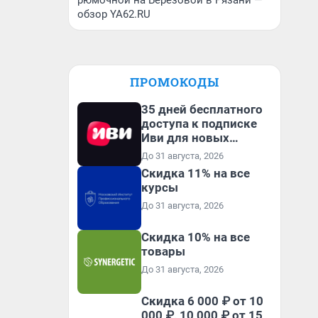
рюмочной на Березовой в Рязани —
обзор YA62.RU
ПРОМОКОДЫ
35 дней бесплатного
доступа к подписке
Иви для новых
пользователей
До 31 августа, 2026
Скидка 11% на все
курсы
До 31 августа, 2026
Скидка 10% на все
товары
До 31 августа, 2026
Скидка 6 000 ₽ от 10
000 ₽, 10 000 ₽ от 15