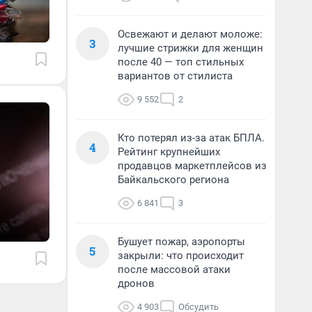
Освежают и делают моложе:
3
лучшие стрижки для женщин
после 40 — топ стильных
вариантов от стилиста
9 552
2
Кто потерял из-за атак БПЛА.
4
Рейтинг крупнейших
продавцов маркетплейсов из
Байкальского региона
6 841
3
Бушует пожар, аэропорты
5
закрыли: что происходит
после массовой атаки
дронов
4 903
Обсудить