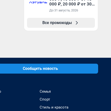
000 ₽, 20 000 ₽ от 30
000 ₽ и 35 000 ₽ от 50
До 31 августа, 2026
000 ₽ на первый и все
повторные заказы по
Все промокоды
промокоду НАБЕРИ
Сообщить новость
о
Семья
Спорт
Стиль и красота