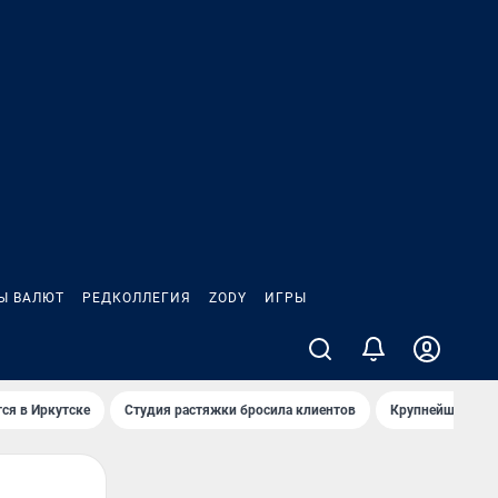
Ы ВАЛЮТ
РЕДКОЛЛЕГИЯ
ZODY
ИГРЫ
ся в Иркутске
Студия растяжки бросила клиентов
Крупнейшие про