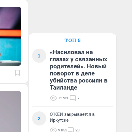
ТОП 5
«Насиловал на
1
глазах у связанных
родителей». Новый
поворот в деле
убийства россиян в
Таиланде
12 950
7
О`КЕЙ закрывается в
2
Иркутске
9 853
23