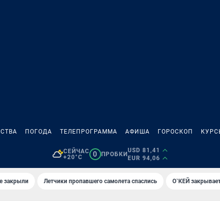
СТВА
ПОГОДА
ТЕЛЕПРОГРАММА
АФИША
ГОРОСКОП
КУРС
USD 81,41
СЕЙЧАС
0
ПРОБКИ
+20°C
EUR 94,06
е закрыли
Летчики пропавшего самолета спаслись
О`КЕЙ закрывает