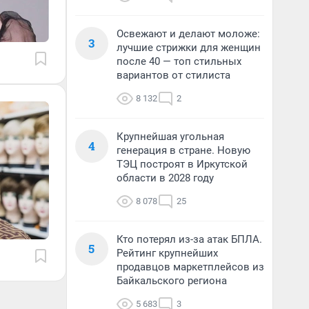
Освежают и делают моложе:
3
лучшие стрижки для женщин
после 40 — топ стильных
вариантов от стилиста
8 132
2
Крупнейшая угольная
4
генерация в стране. Новую
ТЭЦ построят в Иркутской
области в 2028 году
8 078
25
Кто потерял из-за атак БПЛА.
5
Рейтинг крупнейших
продавцов маркетплейсов из
Байкальского региона
5 683
3