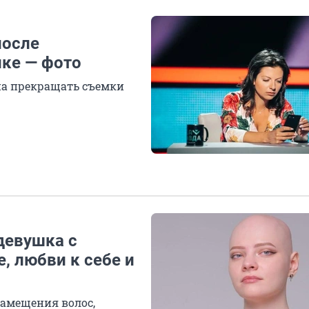
после
ике — фото
на прекращать съемки
девушка с
, любви к себе и
замещения волос,