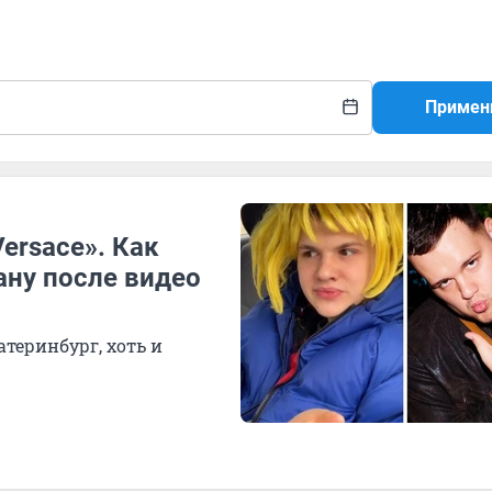
Примен
ersace». Как
ану после видео
атеринбург, хоть и