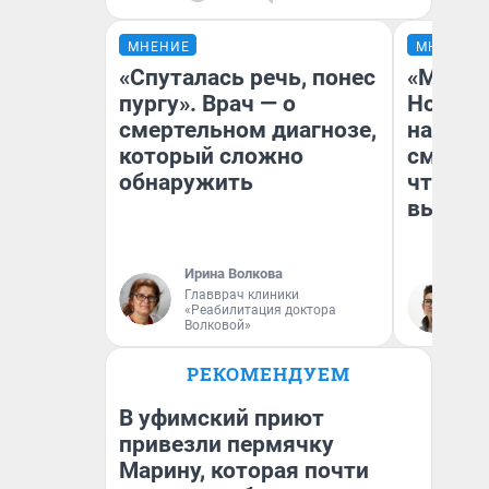
МНЕНИЕ
МНЕНИЕ
«Спуталась речь, понес
«Мы ви
пургу». Врач — о
Нолана
смертельном диагнозе,
настро
который сложно
смотре
обнаружить
чтобы 
выгляд
Ирина Волкова
Главврач клиники
На
«Реабилитация доктора
Волковой»
РЕКОМЕНДУЕМ
В уфимский приют
привезли пермячку
Марину, которая почти