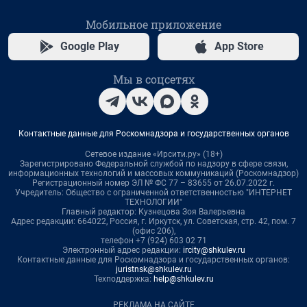
Мобильное приложение
Google Play
App Store
Мы в соцсетях
Контактные данные для Роскомнадзора и государственных органов
Сетевое издание «Ирсити.ру» (18+)
Зарегистрировано Федеральной службой по надзору в сфере связи,
информационных технологий и массовых коммуникаций (Роскомнадзор)
Регистрационный номер ЭЛ № ФС 77 – 83655 от 26.07.2022 г.
Учредитель: Общество с ограниченной ответственностью "ИНТЕРНЕТ
ТЕХНОЛОГИИ"
Главный редактор: Кузнецова Зоя Валерьевна
Адрес редакции: 664022, Россия, г. Иркутск, ул. Советская, стр. 42, пом. 7
(офис 206),
телефон +7 (924) 603 02 71
Электронный адрес редакции:
ircity@shkulev.ru
Контактные данные для Роскомнадзора и государственных органов:
juristnsk@shkulev.ru
Техподдержка:
help@shkulev.ru
РЕКЛАМА НА САЙТЕ