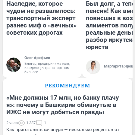
Наследие, которое
Был долг, а теп
чудом не развалилось:
пенсия! Как вм
транспортный эксперт
повисших в воз
разнес миф о «вечных»
алиментов полу
советских дорогах
реальные деньг
разбор иркутск
юриста
Олег Арефьев
Блогер, предприниматель,
Маргарита Ярош
владелец в транспортном
бизнесе
РЕКОМЕНДУЕМ
«Мне должны 17 млн, но банку плачу
я»: почему в Башкирии обманутые в
ИЖС не могут добиться правды
2 часа
1 387
1
Как приготовить хачапури — несколько рецептов от