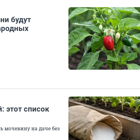
они будут
народных
: этот список
ть мочевину на даче без