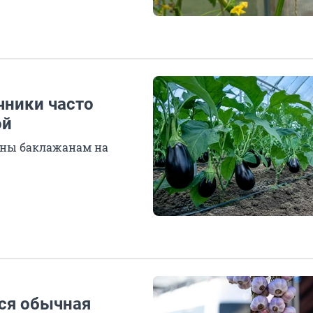
ачники часто
ой
жны баклажанам на
тся обычная