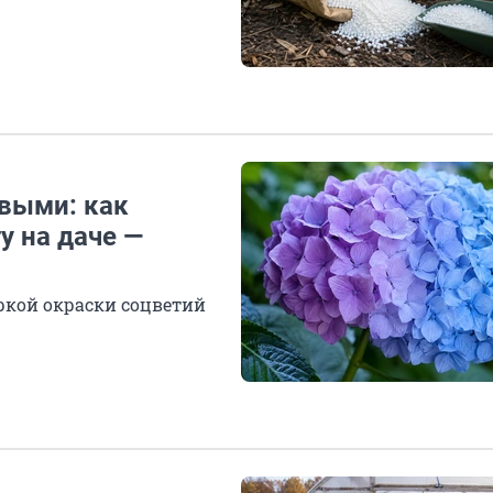
выми: как
у на даче —
ркой окраски соцветий