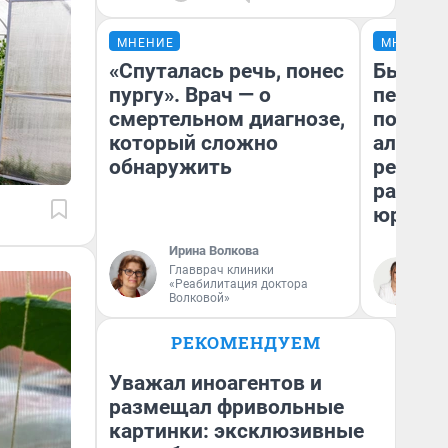
МНЕНИЕ
МНЕНИЕ
«Спуталась речь, понес
Был дол
пургу». Врач — о
пенсия
смертельном диагнозе,
повисш
который сложно
алимен
обнаружить
реальн
разбор
юриста
Ирина Волкова
Главврач клиники
Ма
«Реабилитация доктора
Волковой»
РЕКОМЕНДУЕМ
Уважал иноагентов и
размещал фривольные
картинки: эксклюзивные