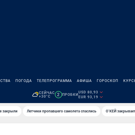
СТВА
ПОГОДА
ТЕЛЕПРОГРАММА
АФИША
ГОРОСКОП
КУРС
USD 80,93
СЕЙЧАС
2
ПРОБКИ
+30°C
EUR 93,19
е закрыли
Летчики пропавшего самолета спаслись
О`КЕЙ закрывает