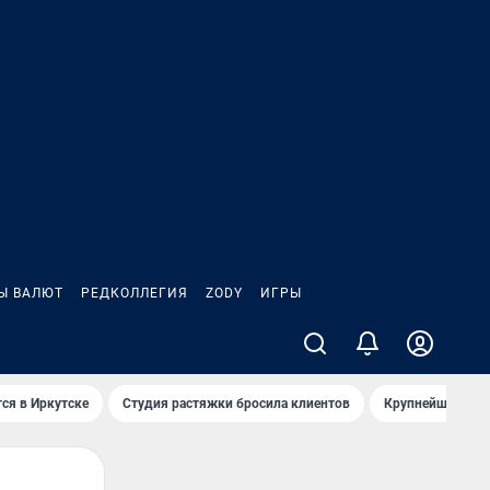
Ы ВАЛЮТ
РЕДКОЛЛЕГИЯ
ZODY
ИГРЫ
ся в Иркутске
Студия растяжки бросила клиентов
Крупнейшие про