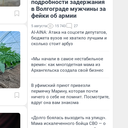
подробности задержания
в Волгограде мужчины за
фейки об армии
5 августа
15 743
27
AI-AINA: Атака на соцсети депутатов,
бюджета вузов не хватило лучшим и
сколько стоит арбуз
«Мы начали в самое нестабильное
время»: как многодетная мама из
Архангельска создала свой бизнес
В уфимский приют привезли
пермячку Марину, которая почти
ничего о себе не помнит. Посмотрите,
вдруг она вам знакома
«Долго боялась выходить на улицу».
Мама искалеченного бойца СВО — о