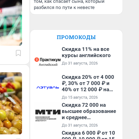
том, как спасает сына, который
разбился по пути к невесте
ПРОМОКОДЫ
Скидка 11% на все
курсы английского
До 31 августа, 2026
Скидка 20% от 4 000
₽, 30% от 7 000 ₽ и
40% от 12 000 ₽ на
первый и все
До 15 августа, 2026
повторные заказы по
Скидка 72 000 на
промокоду ТРЕНД
высшее образование
и среднее
специальное
До 31 августа, 2026
образование в
Скидка 6 000 ₽ от 10
первый год обучения