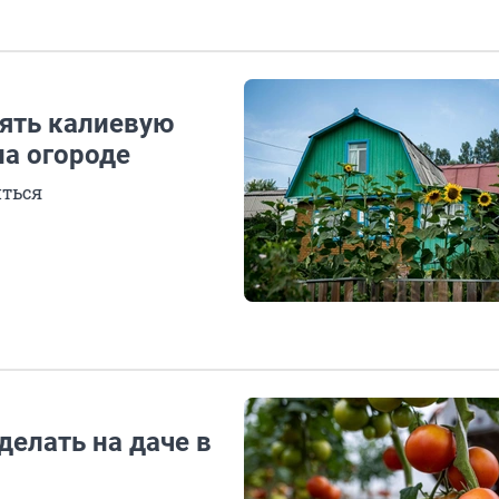
нять калиевую
на огороде
иться
делать на даче в