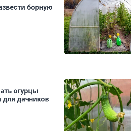
развести борную
рать огурцы
 для дачников