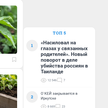
ТОП 5
«Насиловал на
1
глазах у связанных
родителей». Новый
поворот в деле
убийства россиян в
Таиланде
12 546
7
О`КЕЙ закрывается в
2
Иркутске
8 669
23