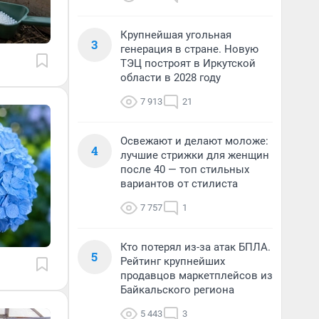
Крупнейшая угольная
3
генерация в стране. Новую
ТЭЦ построят в Иркутской
области в 2028 году
7 913
21
Освежают и делают моложе:
4
лучшие стрижки для женщин
после 40 — топ стильных
вариантов от стилиста
7 757
1
Кто потерял из-за атак БПЛА.
5
Рейтинг крупнейших
продавцов маркетплейсов из
Байкальского региона
5 443
3