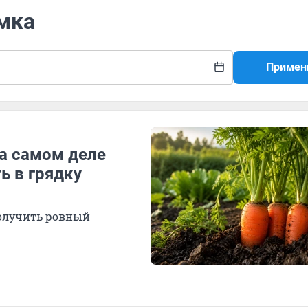
рмка
Примен
на самом деле
ь в грядку
получить ровный