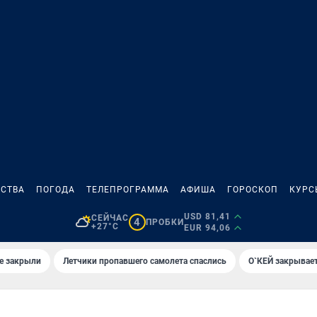
СТВА
ПОГОДА
ТЕЛЕПРОГРАММА
АФИША
ГОРОСКОП
КУРС
USD 81,41
СЕЙЧАС
4
ПРОБКИ
+27°C
EUR 94,06
е закрыли
Летчики пропавшего самолета спаслись
О`КЕЙ закрывает