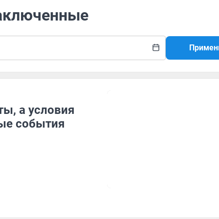
заключенные
Примен
ы, а условия
ные события