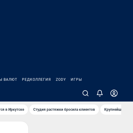
Ы ВАЛЮТ
РЕДКОЛЛЕГИЯ
ZODY
ИГРЫ
ся в Иркутске
Студия растяжки бросила клиентов
Крупнейшие про