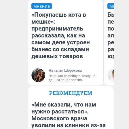
МНЕНИЕ
МНЕНИЕ
«Покупаешь кота в
Был дол
мешке»:
пенсия
предприниматель
повисш
рассказала, как на
алимен
самом деле устроен
реальн
бизнес со складами
разбор
дешевых товаров
юриста
Наталья Шорохова
Ма
Открыла кофейную точку на
деньги соцразвития
РЕКОМЕНДУЕМ
«Мне сказали, что нам
нужно расстаться».
Московского врача
уволили из клиники из-за