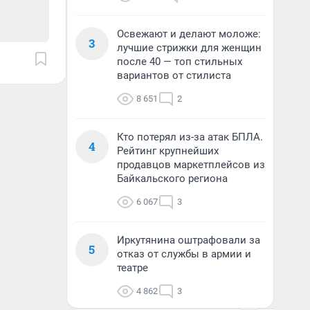
Освежают и делают моложе:
3
лучшие стрижки для женщин
после 40 — топ стильных
вариантов от стилиста
8 651
2
Кто потерял из-за атак БПЛА.
4
Рейтинг крупнейших
продавцов маркетплейсов из
Байкальского региона
6 067
3
Иркутянина оштрафовали за
5
отказ от службы в армии и
театре
4 862
3