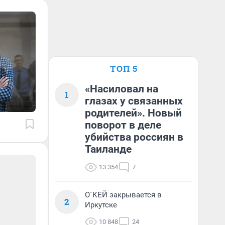
ТОП 5
«Насиловал на
1
глазах у связанных
родителей». Новый
поворот в деле
убийства россиян в
Таиланде
13 354
7
О`КЕЙ закрывается в
2
Иркутске
10 848
24