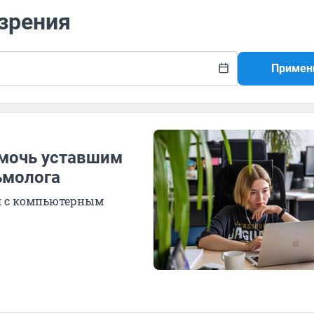
 зрения
Примен
омочь уставшим
ьмолога
ся с компьютерным