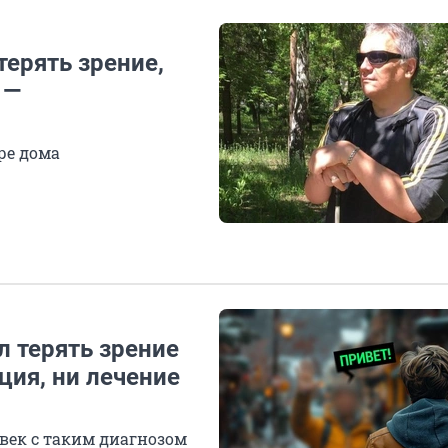
терять зрение,
 —
ре дома
л терять зрение
ация, ни лечение
овек с таким диагнозом