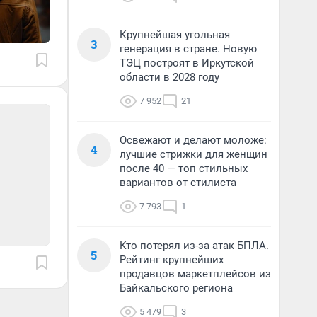
Крупнейшая угольная
3
генерация в стране. Новую
ТЭЦ построят в Иркутской
области в 2028 году
7 952
21
Освежают и делают моложе:
4
лучшие стрижки для женщин
после 40 — топ стильных
вариантов от стилиста
7 793
1
Кто потерял из-за атак БПЛА.
5
Рейтинг крупнейших
продавцов маркетплейсов из
Байкальского региона
5 479
3