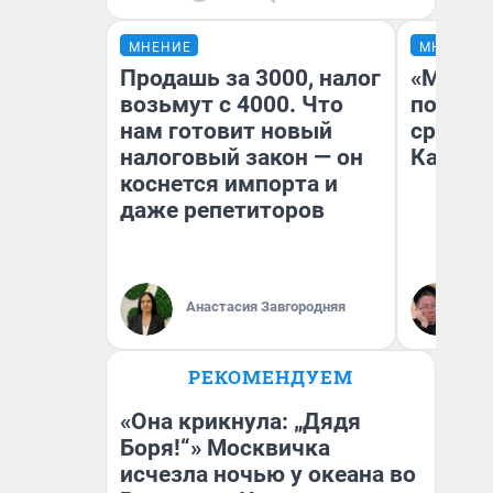
МНЕНИЕ
МНЕНИЕ
Продашь за 3000, налог
«Машин
возьмут с 4000. Что
полете
нам готовит новый
сравни
налоговый закон — он
Казахс
коснется импорта и
даже репетиторов
Анастасия Завгородняя
Ан
РЕКОМЕНДУЕМ
«Она крикнула: „Дядя
Боря!“» Москвичка
исчезла ночью у океана во