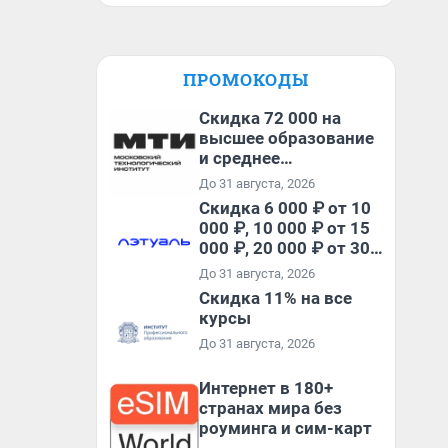
ПРОМОКОДЫ
Скидка 72 000 на
высшее образование
и среднее
специальное
До 31 августа, 2026
образование в
Скидка 6 000 ₽ от 10
первый год обучения
000 ₽, 10 000 ₽ от 15
000 ₽, 20 000 ₽ от 30
000 ₽ и 35 000 ₽ от 50
До 31 августа, 2026
000 ₽ на первый и все
Скидка 11% на все
повторные заказы по
курсы
промокоду НАБЕРИ
До 31 августа, 2026
Интернет в 180+
странах мира без
роуминга и сим-карт