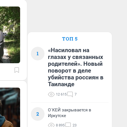
ТОП 5
«Насиловал на
1
глазах у связанных
родителей». Новый
поворот в деле
убийства россиян в
Таиланде
12 615
7
О`КЕЙ закрывается в
2
Иркутске
8 895
23