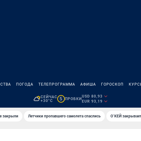
СТВА
ПОГОДА
ТЕЛЕПРОГРАММА
АФИША
ГОРОСКОП
КУРС
USD 80,93
СЕЙЧАС
5
ПРОБКИ
+30°C
EUR 93,19
е закрыли
Летчики пропавшего самолета спаслись
О`КЕЙ закрывает