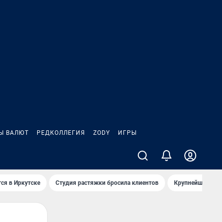
Ы ВАЛЮТ
РЕДКОЛЛЕГИЯ
ZODY
ИГРЫ
ся в Иркутске
Студия растяжки бросила клиентов
Крупнейшие про