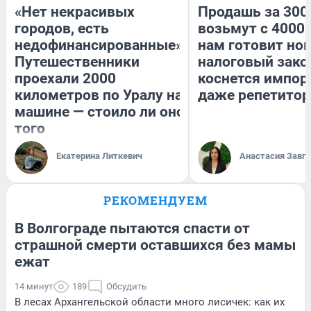
«Нет некрасивых
Продашь за 3000
городов, есть
возьмут с 4000.
недофинансированные».
нам готовит но
Путешественники
налоговый зако
проехали 2000
коснется импор
километров по Уралу на
даже репетитор
машине — стоило ли оно
того
Екатерина Литкевич
Анастасия Завг
РЕКОМЕНДУЕМ
В Волгограде пытаются спасти от
страшной смерти оставшихся без мамы
ежат
14 минут
189
Обсудить
В лесах Архангельской области много лисичек: как их