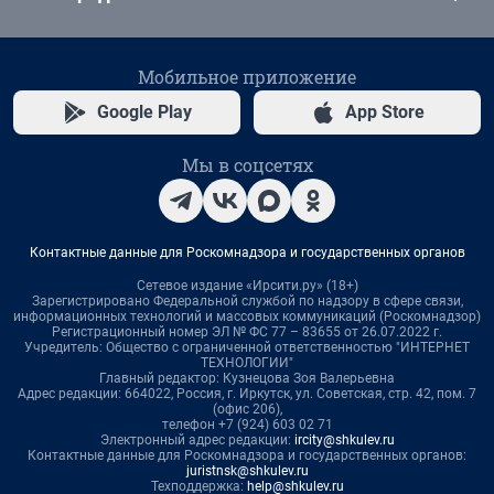
Мобильное приложение
Google Play
App Store
Мы в соцсетях
Контактные данные для Роскомнадзора и государственных органов
Сетевое издание «Ирсити.ру» (18+)
Зарегистрировано Федеральной службой по надзору в сфере связи,
информационных технологий и массовых коммуникаций (Роскомнадзор)
Регистрационный номер ЭЛ № ФС 77 – 83655 от 26.07.2022 г.
Учредитель: Общество с ограниченной ответственностью "ИНТЕРНЕТ
ТЕХНОЛОГИИ"
Главный редактор: Кузнецова Зоя Валерьевна
Адрес редакции: 664022, Россия, г. Иркутск, ул. Советская, стр. 42, пом. 7
(офис 206),
телефон +7 (924) 603 02 71
Электронный адрес редакции:
ircity@shkulev.ru
Контактные данные для Роскомнадзора и государственных органов:
juristnsk@shkulev.ru
Техподдержка:
help@shkulev.ru