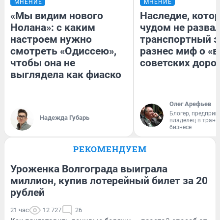
МНЕНИЕ
МНЕНИЕ
«Мы видим нового
Наследие, кото
Нолана»: с каким
чудом не разва
настроем нужно
транспортный э
смотреть «Одиссею»,
разнес миф о «
чтобы она не
советских доро
выглядела как фиаско
Олег Арефьев
Блогер, предприн
Надежда Губарь
владелец в тран
бизнесе
РЕКОМЕНДУЕМ
Уроженка Волгограда выиграла
миллион, купив лотерейный билет за 20
рублей
21 час
12 727
26