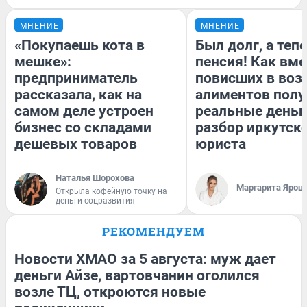
МНЕНИЕ
МНЕНИЕ
«Покупаешь кота в
Был долг, а теп
мешке»:
пенсия! Как вм
предприниматель
повисших в воз
рассказала, как на
алиментов полу
самом деле устроен
реальные деньг
бизнес со складами
разбор иркутск
дешевых товаров
юриста
Наталья Шорохова
Маргарита Ярош
Открыла кофейную точку на
деньги соцразвития
РЕКОМЕНДУЕМ
Новости ХМАО за 5 августа: муж дает
деньги Айзе, вартовчанин оголился
возле ТЦ, откроются новые