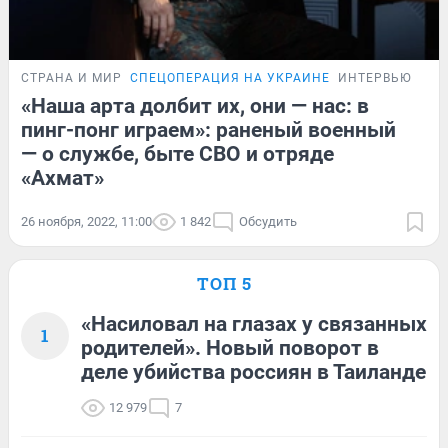
СТРАНА И МИР
СПЕЦОПЕРАЦИЯ НА УКРАИНЕ
ИНТЕРВЬЮ
«Наша арта долбит их, они — нас: в
пинг-понг играем»: раненый военный
— о службе, быте СВО и отряде
«Ахмат»
26 ноября, 2022, 11:00
1 842
Обсудить
ТОП 5
«Насиловал на глазах у связанных
1
родителей». Новый поворот в
деле убийства россиян в Таиланде
12 979
7