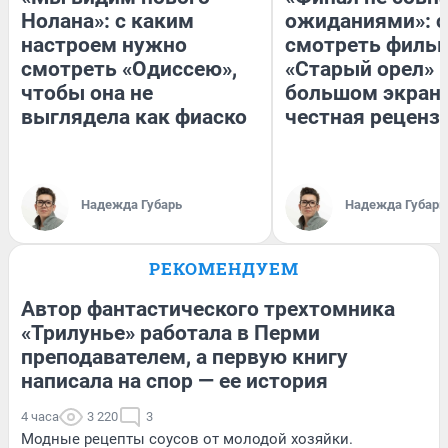
Нолана»: с каким
ожиданиями»: с
настроем нужно
смотреть филь
смотреть «Одиссею»,
«Старый орел» 
чтобы она не
большом экран
выглядела как фиаско
честная реценз
Надежда Губарь
Надежда Губарь
РЕКОМЕНДУЕМ
Автор фантастического трехтомника
«Трилунье» работала в Перми
преподавателем, а первую книгу
написала на спор — ее история
4 часа
3 220
3
Модные рецепты соусов от молодой хозяйки.