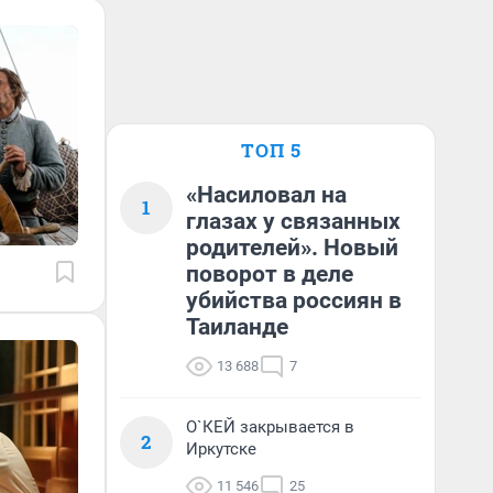
ТОП 5
«Насиловал на
1
глазах у связанных
родителей». Новый
поворот в деле
убийства россиян в
Таиланде
13 688
7
О`КЕЙ закрывается в
2
Иркутске
11 546
25