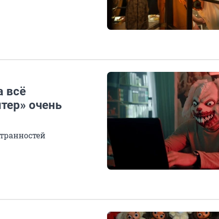
а всё
тер» очень
странностей