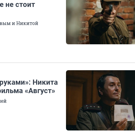
е не стоит
овым и Никитой
 руками»: Никита
фильма «Август»
лей