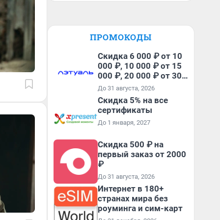
ПРОМОКОДЫ
Скидка 6 000 ₽ от 10
000 ₽, 10 000 ₽ от 15
000 ₽, 20 000 ₽ от 30
000 ₽ и 35 000 ₽ от 50
До 31 августа, 2026
000 ₽ на первый и все
Скидка 5% на все
повторные заказы по
сертификаты
промокоду НАБЕРИ
До 1 января, 2027
Скидка 500 ₽ на
первый заказ от 2000
₽
До 31 августа, 2026
Интернет в 180+
странах мира без
роуминга и сим-карт