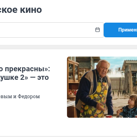
ское кино
Примен
о прекрасны»:
ушке 2» — это
овым и Федором