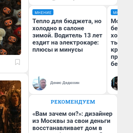
МНЕНИЕ
МНЕНИЕ
Тепло для бюджета, но
Мой ба
холодно в салоне
береже
зимой. Водитель 13 лет
хотела 
ездит на электрокаре:
тысяч,
плюсы и минусы
кредит,
приеха
безопа
Кс
Денис Дедюхин
Ав
РЕКОМЕНДУЕМ
«Вам зачем он?»: дизайнер
из Москвы за свои деньги
восстанавливает дом в