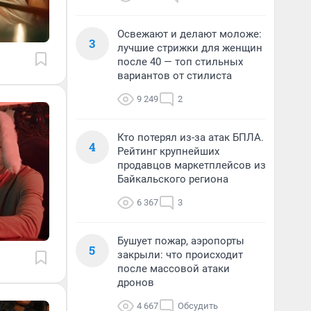
Освежают и делают моложе:
3
лучшие стрижки для женщин
после 40 — топ стильных
вариантов от стилиста
9 249
2
Кто потерял из-за атак БПЛА.
4
Рейтинг крупнейших
продавцов маркетплейсов из
Байкальского региона
6 367
3
Бушует пожар, аэропорты
5
закрыли: что происходит
после массовой атаки
дронов
4 667
Обсудить