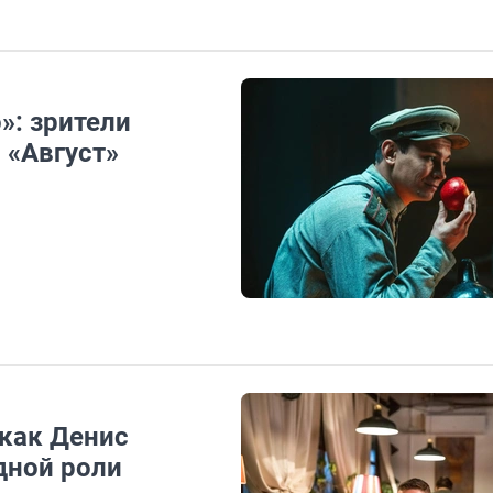
»: зрители
 «Август»
 как Денис
дной роли