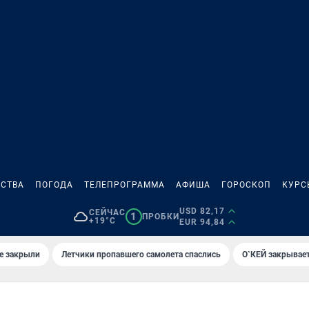
СТВА
ПОГОДА
ТЕЛЕПРОГРАММА
АФИША
ГОРОСКОП
КУРС
USD 82,17
СЕЙЧАС
1
ПРОБКИ
+19°C
EUR 94,84
е закрыли
Летчики пропавшего самолета спаслись
О`КЕЙ закрывает