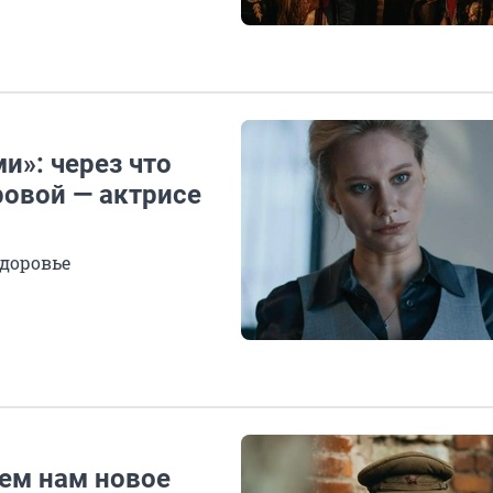
и»: через что
овой — актрисе
здоровье
чем нам новое