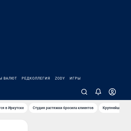
Ы ВАЛЮТ
РЕДКОЛЛЕГИЯ
ZODY
ИГРЫ
ся в Иркутске
Студия растяжки бросила клиентов
Крупнейшие про