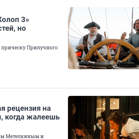
Холоп 3»
тей, но
м прическу Прилучного
ая рецензия на
й, когда жалеешь
ром Метелкиным и