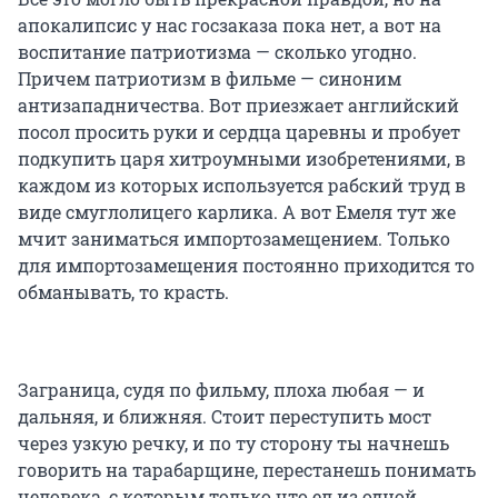
апокалипсис у нас госзаказа пока нет, а вот на
воспитание патриотизма — сколько угодно.
Причем патриотизм в фильме — синоним
антизападничества. Вот приезжает английский
посол просить руки и сердца царевны и пробует
подкупить царя хитроумными изобретениями, в
каждом из которых используется рабский труд в
виде смуглолицего карлика. А вот Емеля тут же
мчит заниматься импортозамещением. Только
для импортозамещения постоянно приходится то
обманывать, то красть.
Заграница, судя по фильму, плоха любая — и
дальняя, и ближняя. Стоит переступить мост
через узкую речку, и по ту сторону ты начнешь
говорить на тарабарщине, перестанешь понимать
человека, с которым только что ел из одной