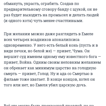
обмануть, украсть, ограбить. Создав по
предварительному сговору банду с щукой, он не
раз будет выходить на промысел и делать людей
(и одного кота) чуть менее счастливыми.
При желании можно даже разглядеть в Емеле
всех четырех всадников апокалипсиса
одновременно. У него есть белый конь (пусть и в
виде печки, но белой же) — привет, Чума. Он
вершит суд именем одному ему известного бога —
привет, Война. Одним своим неловким желанием
он обрекает как минимум царство на голодную
смерть — привет, Голод. Ну и ада со Смертью в
фильме тоже хватает. В конце концов, хотел он
того или нет, но Емеля убил царскую дочь.
Всё это могло быть прекрасной правдой, но на