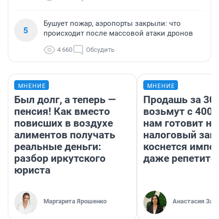
Бушует пожар, аэропорты закрыли: что
5
происходит после массовой атаки дронов
4 660
Обсудить
МНЕНИЕ
МНЕНИЕ
Был долг, а теперь —
Продашь за 300
пенсия! Как вместо
возьмут с 4000
повисших в воздухе
нам готовит н
алиментов получать
налоговый зако
реальные деньги:
коснется импор
разбор иркутского
даже репетито
юриста
Маргарита Ярошенко
Анастасия Зав