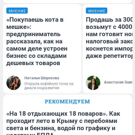
МНЕНИЕ
МНЕНИЕ
«Покупаешь кота в
Продашь за 3000
мешке»:
возьмут с 4000.
предприниматель
нам готовит но
рассказала, как на
налоговый зако
самом деле устроен
коснется импор
бизнес со складами
даже репетитор
дешевых товаров
Наталья Шорохова
Анастасия Завг
Открыла кофейную точку на
деньги соцразвития
РЕКОМЕНДУЕМ
«На 18 отдыхающих 18 поваров». Как
проходит лето в Крыму с перебоями
света и бензина, водой по графику и