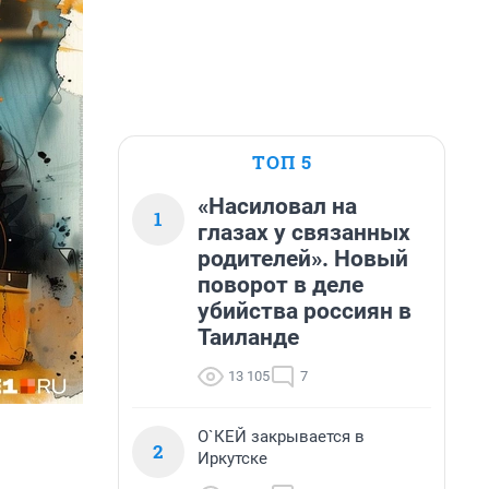
ТОП 5
«Насиловал на
1
глазах у связанных
родителей». Новый
поворот в деле
убийства россиян в
Таиланде
13 105
7
О`КЕЙ закрывается в
2
Иркутске