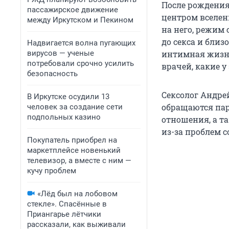
После рождения
пассажирское движение
центром вселен
между Иркутском и Пекином
на него, режим 
до секса и близ
Надвигается волна пугающих
вирусов — ученые
интимная жизнь
потребовали срочно усилить
врачей, какие 
безопасность
Сексолог Андре
В Иркутске осудили 13
обращаются пар
человек за создание сети
подпольных казино
отношения, а т
из-за проблем с
Покупатель приобрел на
маркетплейсе новенький
телевизор, а вместе с ним —
кучу проблем
«Лёд был на лобовом
стекле». Спасённые в
Приангарье лётчики
рассказали, как выживали