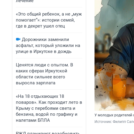
лечение
«Это общий ребенок, а не „муж
помогает“»: истории семей,
где в декрет ушел отец
Дорожники заменили
асфальт, который уложили на
улице в Иркутске в дождь
Ценятся люди с опытом. В
каких сферах Иркутской
области сильнее всего
выросла зарплата
«На 18 отдыхающих 18
поваров». Как проходит лето в
Крыму с перебоями света и
бензина, водой по графику и
У молодых родителей 
налетами БПЛА
Источник: 
Филипп Сапе
РЖД планируют возобновить