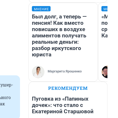
МНЕНИЕ
МНЕНИ
Был долг, а теперь —
«Маши
пенсия! Как вместо
полет
повисших в воздухе
сравн
алиментов получать
Казах
реальные деньги:
разбор иркутского
юриста
Маргарита Ярошенко
кушер-
РЕКОМЕНДУЕМ
ьного
Пуговка из «Папиных
Как
дочек»: что стало с
Екатериной Старшовой