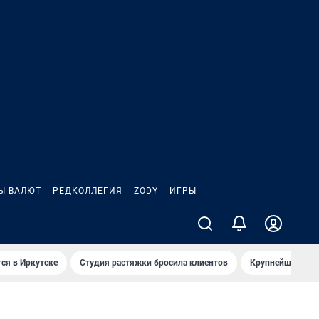
Ы ВАЛЮТ
РЕДКОЛЛЕГИЯ
ZODY
ИГРЫ
ся в Иркутске
Студия растяжки бросила клиентов
Крупнейшие про