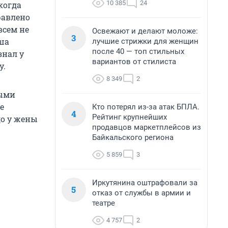
10 385
24
когда
равлено
всем не
Освежают и делают моложе:
3
ыша
лучшие стрижки для женщин
после 40 — топ стильных
знал у
вариантов от стилиста
у.
8 349
2
рыми
е
Кто потерял из-за атак БПЛА.
4
Рейтинг крупнейших
до у жены
продавцов маркетплейсов из
Байкальского региона
5 859
3
Иркутянина оштрафовали за
5
отказ от службы в армии и
театре
4 757
2