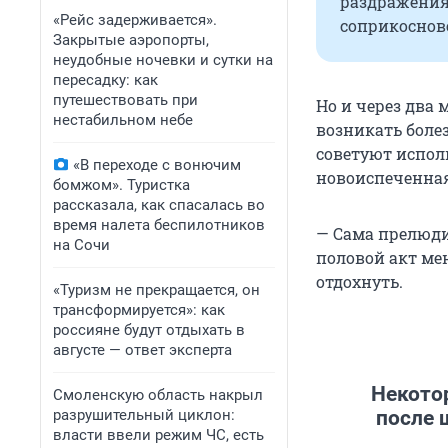
раздражения
«Рейс задерживается».
соприкоснов
Закрытые аэропорты,
неудобные ночевки и сутки на
пересадку: как
путешествовать при
Но и через два
нестабильном небе
возникать боле
советуют испол
«В переходе с вонючим
новоиспеченна
бомжом». Туристка
рассказала, как спасалась во
время налета беспилотников
— Сама прелюди
на Сочи
половой акт мен
отдохнуть.
«Туризм не прекращается, он
трансформируется»: как
россияне будут отдыхать в
августе — ответ эксперта
Некото
Смоленскую область накрыл
разрушительный циклон:
после 
власти ввели режим ЧС, есть