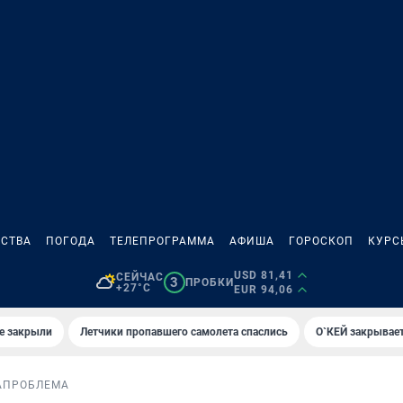
СТВА
ПОГОДА
ТЕЛЕПРОГРАММА
АФИША
ГОРОСКОП
КУРС
USD 81,41
СЕЙЧАС
3
ПРОБКИ
+27°C
EUR 94,06
е закрыли
Летчики пропавшего самолета спаслись
О`КЕЙ закрывает
А
ПРОБЛЕМА