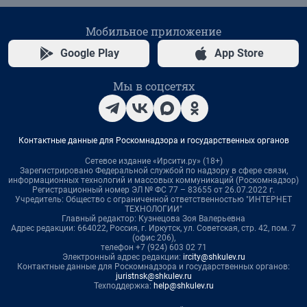
Мобильное приложение
Google Play
App Store
Мы в соцсетях
Контактные данные для Роскомнадзора и государственных органов
Сетевое издание «Ирсити.ру» (18+)
Зарегистрировано Федеральной службой по надзору в сфере связи,
информационных технологий и массовых коммуникаций (Роскомнадзор)
Регистрационный номер ЭЛ № ФС 77 – 83655 от 26.07.2022 г.
Учредитель: Общество с ограниченной ответственностью "ИНТЕРНЕТ
ТЕХНОЛОГИИ"
Главный редактор: Кузнецова Зоя Валерьевна
Адрес редакции: 664022, Россия, г. Иркутск, ул. Советская, стр. 42, пом. 7
(офис 206),
телефон +7 (924) 603 02 71
Электронный адрес редакции:
ircity@shkulev.ru
Контактные данные для Роскомнадзора и государственных органов:
juristnsk@shkulev.ru
Техподдержка:
help@shkulev.ru