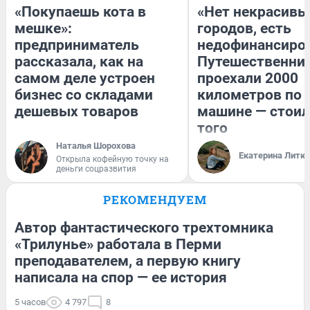
«Покупаешь кота в
«Нет некрасивы
мешке»:
городов, есть
предприниматель
недофинансиро
рассказала, как на
Путешественни
самом деле устроен
проехали 2000
бизнес со складами
километров по 
дешевых товаров
машине — стоил
того
Наталья Шорохова
Екатерина Литк
Открыла кофейную точку на
деньги соцразвития
РЕКОМЕНДУЕМ
Автор фантастического трехтомника
«Трилунье» работала в Перми
преподавателем, а первую книгу
написала на спор — ее история
5 часов
4 797
8