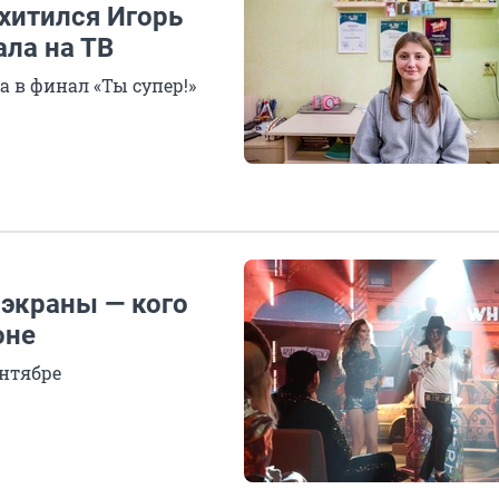
хитился Игорь
ала на ТВ
 в финал «Ты супер!»
 экраны — кого
оне
ентябре