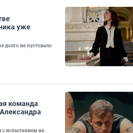
тве
ника уже
же долго не пустовало
лая команда
 Александра
я с испытанием на