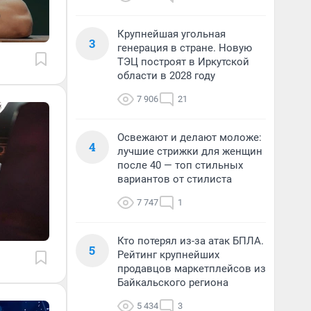
Крупнейшая угольная
3
генерация в стране. Новую
ТЭЦ построят в Иркутской
области в 2028 году
7 906
21
Освежают и делают моложе:
4
лучшие стрижки для женщин
после 40 — топ стильных
вариантов от стилиста
7 747
1
Кто потерял из-за атак БПЛА.
5
Рейтинг крупнейших
продавцов маркетплейсов из
Байкальского региона
5 434
3