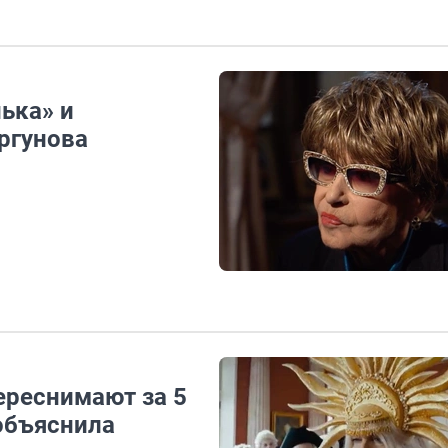
ька» и
ргунова
ереснимают за 5
объяснила