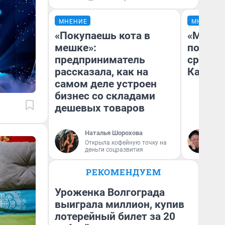
МНЕНИЕ
МНЕНИЕ
«Покупаешь кота в
«Машин
мешке»:
полете
предприниматель
сравни
рассказала, как на
Казахс
самом деле устроен
бизнес со складами
дешевых товаров
Наталья Шорохова
Ан
Открыла кофейную точку на
деньги соцразвития
РЕКОМЕНДУЕМ
Уроженка Волгограда
выиграла миллион, купив
лотерейный билет за 20