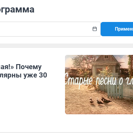
ограмма
Примен
ая!» Почему
улярны уже 30