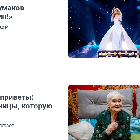
Чумаков
ин!»
вой
 приветы:
ьницы, которую
ускает