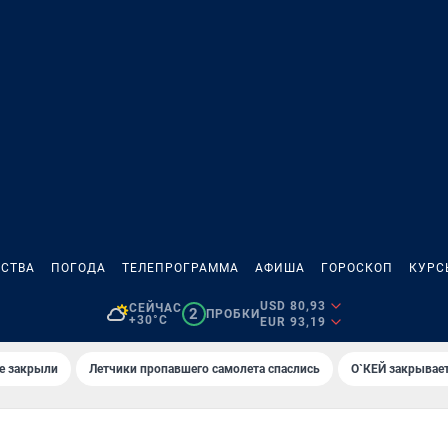
СТВА
ПОГОДА
ТЕЛЕПРОГРАММА
АФИША
ГОРОСКОП
КУРС
USD 80,93
СЕЙЧАС
2
ПРОБКИ
+30°C
EUR 93,19
е закрыли
Летчики пропавшего самолета спаслись
О`КЕЙ закрывает