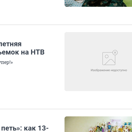
летняя
ъемок на НТВ
пер!»
петь»: как 13-