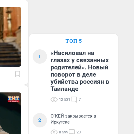
ТОП 5
«Насиловал на
1
глазах у связанных
родителей». Новый
поворот в деле
убийства россиян в
Таиланде
12 531
7
О`КЕЙ закрывается в
2
Иркутске
8 599
23