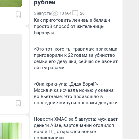
рублей
5 августа
13 664
26
Как приготовить ленивые беляши —
простой способ от жительницы
Барнаула
«Это тот, кого ты травила»: прикамца
приговорили к 22 годам за убийство
семьи его девушки, сейчас он звонит
ей с угрозами
«Она крикнула: „Дядя Боря!“»
Москвичка исчезла ночью у океана
во Вьетнаме. Что произошло в
последние минуты пропажи девушки
Новости ХМАО за 5 августа: муж дает
деньги Айзе, вартовчанин оголился
возле ТЦ, откроются новые
поликлиники