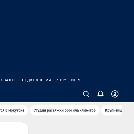
Ы ВАЛЮТ
РЕДКОЛЛЕГИЯ
ZODY
ИГРЫ
ся в Иркутске
Студия растяжки бросила клиентов
Крупнейшие про