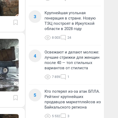
Крупнейшая угольная
3
генерация в стране. Новую
ТЭЦ построят в Иркутской
области в 2028 году
8 003
24
Освежают и делают моложе:
4
лучшие стрижки для женщин
после 40 — топ стильных
вариантов от стилиста
7 859
1
Кто потерял из-за атак БПЛА.
5
Рейтинг крупнейших
продавцов маркетплейсов из
Байкальского региона
5 532
3