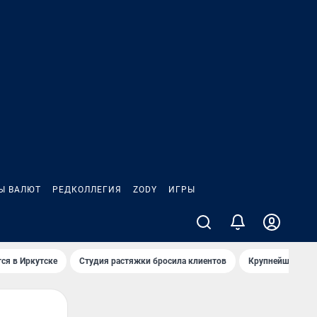
Ы ВАЛЮТ
РЕДКОЛЛЕГИЯ
ZODY
ИГРЫ
ся в Иркутске
Студия растяжки бросила клиентов
Крупнейшие про