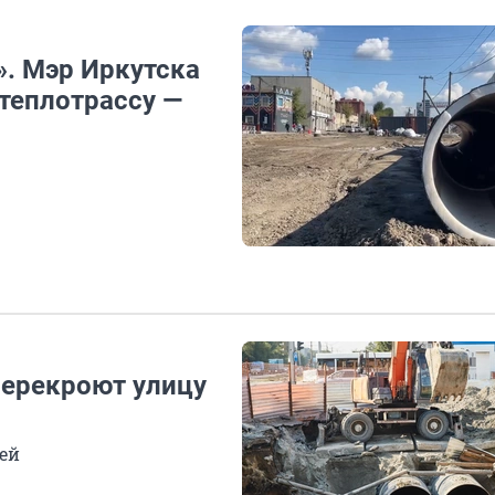
». Мэр Иркутска
 теплотрассу —
перекроют улицу
ней