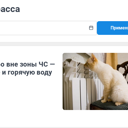
расса
Примен
бо вне зоны ЧС —
 и горячую воду