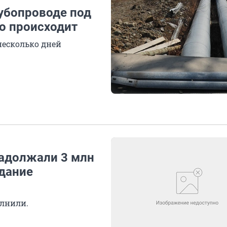
рубопроводе под
то происходит
несколько дней
задолжали 3 млн
дание
олнили.