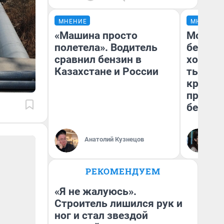
МНЕНИЕ
МНЕНИЕ
«Машина просто
Мой ба
полетела». Водитель
береже
сравнил бензин в
хотела 
Казахстане и России
тысяч,
кредит,
приеха
безопа
Кс
Анатолий Кузнецов
Ав
РЕКОМЕНДУЕМ
«Я не жалуюсь».
Строитель лишился рук и
ног и стал звездой