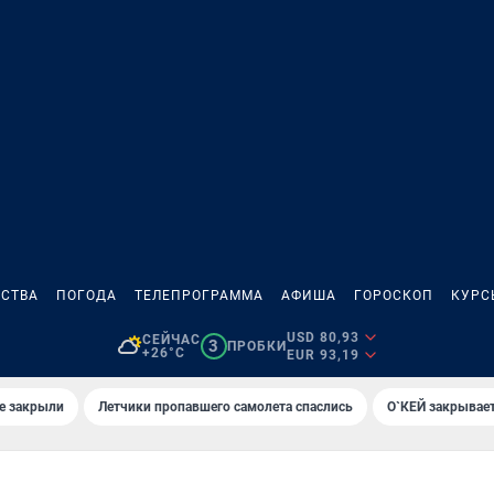
СТВА
ПОГОДА
ТЕЛЕПРОГРАММА
АФИША
ГОРОСКОП
КУРС
USD 80,93
СЕЙЧАС
3
ПРОБКИ
+26°C
EUR 93,19
е закрыли
Летчики пропавшего самолета спаслись
О`КЕЙ закрывает