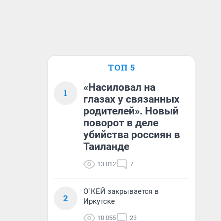
ТОП 5
«Насиловал на
1
глазах у связанных
родителей». Новый
поворот в деле
убийства россиян в
Таиланде
13 012
7
О`КЕЙ закрывается в
2
Иркутске
10 055
23