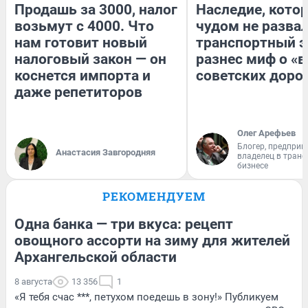
Продашь за 3000, налог
Наследие, кото
возьмут с 4000. Что
чудом не разва
нам готовит новый
транспортный э
налоговый закон — он
разнес миф о «
коснется импорта и
советских доро
даже репетиторов
Олег Арефьев
Блогер, предприн
Анастасия Завгородняя
владелец в тран
бизнесе
РЕКОМЕНДУЕМ
Одна банка — три вкуса: рецепт
овощного ассорти на зиму для жителей
Архангельской области
8 августа
13 356
1
«Я тебя счас ***, петухом поедешь в зону!» Публикуем