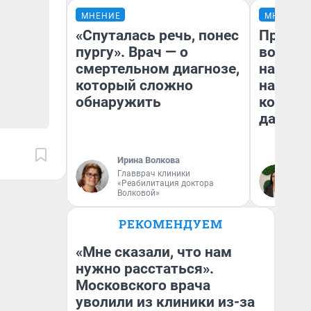
МНЕНИЕ
МНЕНИЕ
«Спуталась речь, понес
Продаш
пургу». Врач — о
возьмут
смертельном диагнозе,
нам го
который сложно
налого
обнаружить
коснет
даже р
Ирина Волкова
Главврач клиники
Ан
«Реабилитация доктора
Волковой»
РЕКОМЕНДУЕМ
«Мне сказали, что нам
нужно расстаться».
Московского врача
уволили из клиники из-за