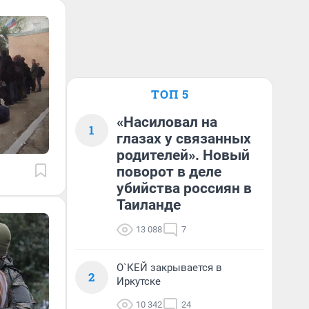
ТОП 5
«Насиловал на
1
глазах у связанных
родителей». Новый
поворот в деле
убийства россиян в
Таиланде
13 088
7
О`КЕЙ закрывается в
2
Иркутске
10 342
24