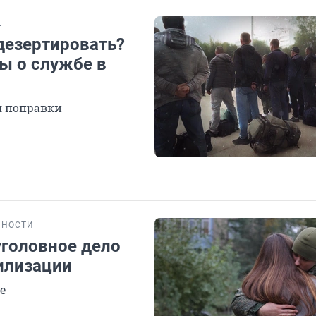
Е
дезертировать?
ы о службе в
я поправки
БНОСТИ
уголовное дело
илизации
е