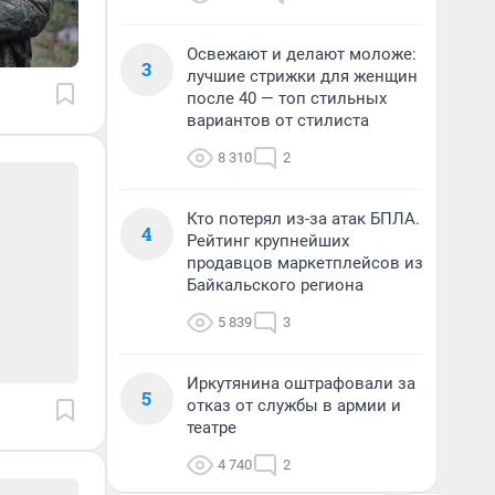
Освежают и делают моложе:
3
лучшие стрижки для женщин
после 40 — топ стильных
вариантов от стилиста
8 310
2
Кто потерял из-за атак БПЛА.
4
Рейтинг крупнейших
продавцов маркетплейсов из
Байкальского региона
5 839
3
Иркутянина оштрафовали за
5
отказ от службы в армии и
театре
4 740
2