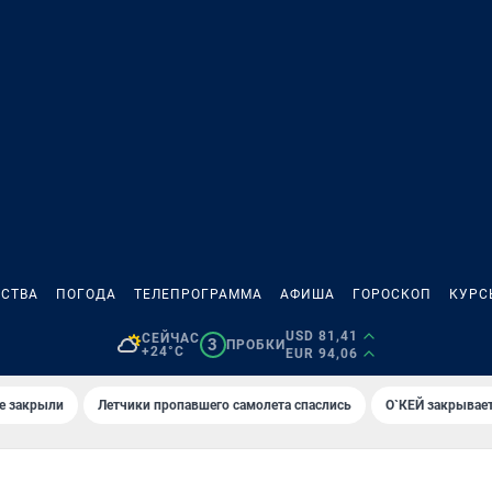
СТВА
ПОГОДА
ТЕЛЕПРОГРАММА
АФИША
ГОРОСКОП
КУРС
USD 81,41
СЕЙЧАС
3
ПРОБКИ
+24°C
EUR 94,06
е закрыли
Летчики пропавшего самолета спаслись
О`КЕЙ закрывает