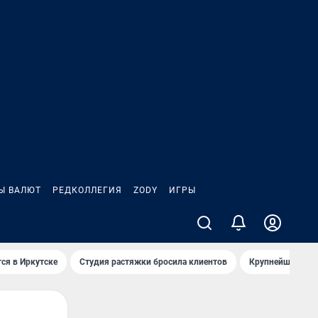
Ы ВАЛЮТ
РЕДКОЛЛЕГИЯ
ZODY
ИГРЫ
ся в Иркутске
Студия растяжки бросила клиентов
Крупнейшие про