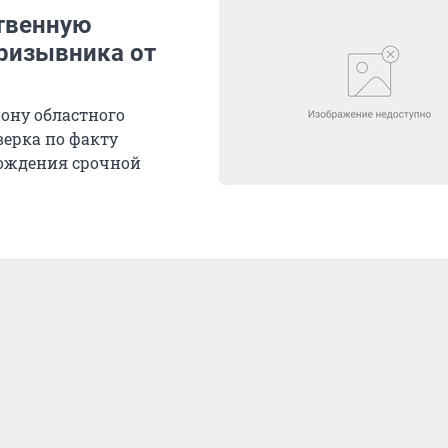
твенную
призывника от
ону областного
верка по факту
хождения срочной