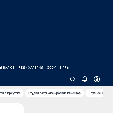
Ы ВАЛЮТ
РЕДКОЛЛЕГИЯ
ZODY
ИГРЫ
ся в Иркутске
Студия растяжки бросила клиентов
Крупнейшие про