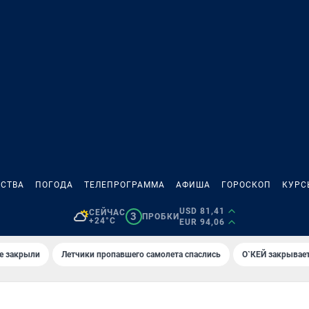
СТВА
ПОГОДА
ТЕЛЕПРОГРАММА
АФИША
ГОРОСКОП
КУРС
USD 81,41
СЕЙЧАС
3
ПРОБКИ
+24°C
EUR 94,06
е закрыли
Летчики пропавшего самолета спаслись
О`КЕЙ закрывает