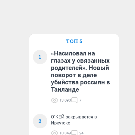
ТОП 5
«Насиловал на
1
глазах у связанных
родителей». Новый
поворот в деле
убийства россиян в
Таиланде
13 090
7
О`КЕЙ закрывается в
2
Иркутске
10 349
24