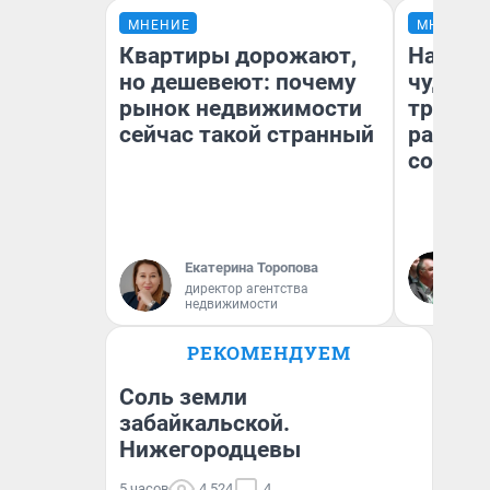
МНЕНИЕ
МНЕНИЕ
Квартиры дорожают,
Наслед
но дешевеют: почему
чудом 
рынок недвижимости
трансп
сейчас такой странный
разнес
советс
Ол
Екатерина Торопова
Бл
директор агентства
вл
недвижимости
би
РЕКОМЕНДУЕМ
Соль земли
забайкальской.
Нижегородцевы
5 часов
4 524
4