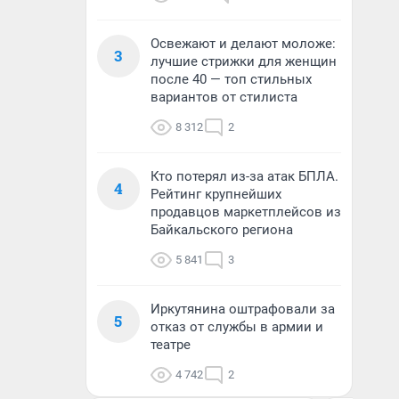
Освежают и делают моложе:
3
лучшие стрижки для женщин
после 40 — топ стильных
вариантов от стилиста
8 312
2
Кто потерял из-за атак БПЛА.
4
Рейтинг крупнейших
продавцов маркетплейсов из
Байкальского региона
5 841
3
Иркутянина оштрафовали за
5
отказ от службы в армии и
театре
4 742
2