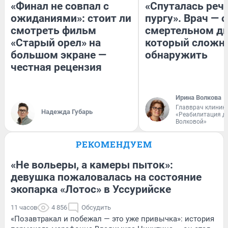
«Финал не совпал с
«Спуталась речь
ожиданиями»: стоит ли
пургу». Врач — о
смотреть фильм
смертельном ди
«Старый орел» на
который сложн
большом экране —
обнаружить
честная рецензия
Ирина Волкова
Главврач клиник
Надежда Губарь
«Реабилитация д
Волковой»
РЕКОМЕНДУЕМ
«Не вольеры, а камеры пыток»:
девушка пожаловалась на состояние
экопарка «Лотос» в Уссурийске
11 часов
4 856
Обсудить
«Позавтракал и побежал — это уже привычка»: история