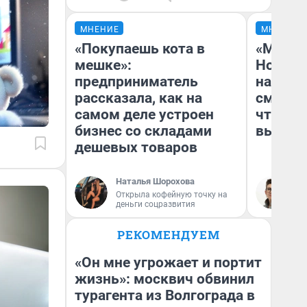
МНЕНИЕ
МНЕНИЕ
«Покупаешь кота в
«Мы ви
мешке»:
Нолана
предприниматель
настро
рассказала, как на
смотре
самом деле устроен
чтобы 
бизнес со складами
выгляд
дешевых товаров
Наталья Шорохова
На
Открыла кофейную точку на
деньги соцразвития
РЕКОМЕНДУЕМ
«Он мне угрожает и портит
жизнь»: москвич обвинил
турагента из Волгограда в