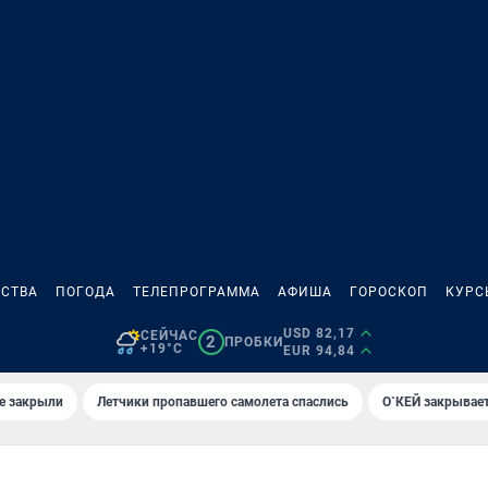
СТВА
ПОГОДА
ТЕЛЕПРОГРАММА
АФИША
ГОРОСКОП
КУРС
USD 82,17
СЕЙЧАС
2
ПРОБКИ
+19°C
EUR 94,84
е закрыли
Летчики пропавшего самолета спаслись
О`КЕЙ закрывает