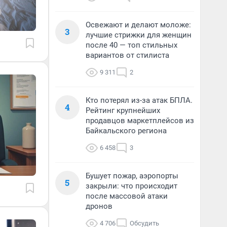
Освежают и делают моложе:
3
лучшие стрижки для женщин
после 40 — топ стильных
вариантов от стилиста
9 311
2
Кто потерял из-за атак БПЛА.
4
Рейтинг крупнейших
продавцов маркетплейсов из
Байкальского региона
6 458
3
Бушует пожар, аэропорты
5
закрыли: что происходит
после массовой атаки
дронов
4 706
Обсудить