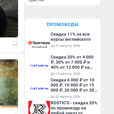
туристки
ПРОМОКОДЫ
Скидка 11% на все
курсы английского
До 31 августа, 2026
Скидка 20% от 4 000
₽, 30% от 7 000 ₽ и
40% от 12 000 ₽ на
первый и все
До 15 августа, 2026
повторные заказы по
Скидка 6 000 ₽ от 10
промокоду ТРЕНД
000 ₽, 10 000 ₽ от 15
000 ₽, 20 000 ₽ от 30
000 ₽ и 35 000 ₽ от 50
До 31 августа, 2026
000 ₽ на первый и все
ROSTIC'S - скидка 20%
повторные заказы по
по промокоду на
промокоду НАБЕРИ
любой заказ от