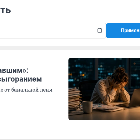
сть
Примен
авшим»:
 выгоранием
е от банальной лени