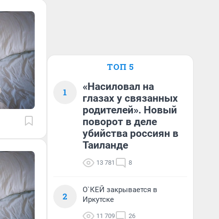
ТОП 5
«Насиловал на
1
глазах у связанных
родителей». Новый
поворот в деле
убийства россиян в
Таиланде
13 781
8
О`КЕЙ закрывается в
2
Иркутске
11 709
26