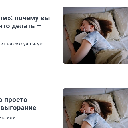
ым»: почему вы
что делать —
яет на сексуальную
о просто
 выгорание
нью или