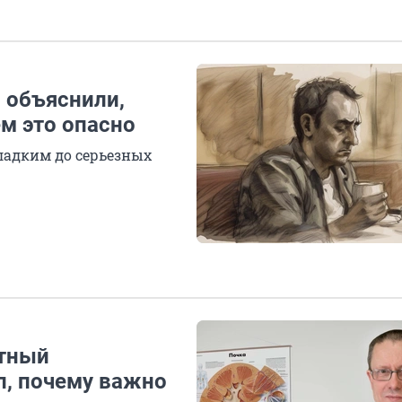
и объяснили,
ем это опасно
ладким до серьезных
стный
л, почему важно