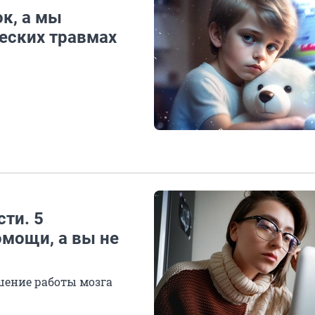
к, а мы
еских травмах
ти. 5
омощи, а вы не
ушение работы мозга