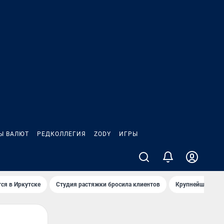
Ы ВАЛЮТ
РЕДКОЛЛЕГИЯ
ZODY
ИГРЫ
ся в Иркутске
Студия растяжки бросила клиентов
Крупнейшие про