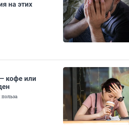
ия на этих
 — кофе или
ден
я польза