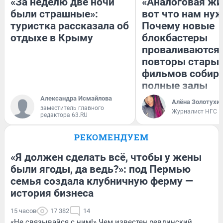
«За неделю две ночи
«Аналоговая жи
были страшные»:
вот что нам нуж
туристка рассказала об
Почему новые
отдыхе в Крыму
блокбастеры
проваливаются,
повторы стары
фильмов собир
полные залы
Александра Исмайлова
Алёна Золотухи
заместитель главного
Журналист НГС
редактора 63.RU
РЕКОМЕНДУЕМ
«Я должен сделать всё, чтобы у жены
были ягоды, да ведь?»: под Пермью
семья создала клубничную ферму —
история бизнеса
15 часов
17 382
14
«Не связывайся с ним!» Чем известен ревдинский