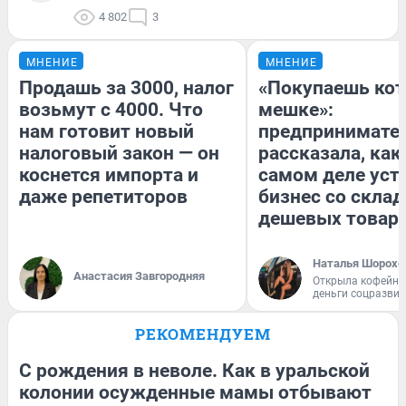
4 802
3
МНЕНИЕ
МНЕНИЕ
Продашь за 3000, налог
«Покупаешь кот
возьмут с 4000. Что
мешке»:
нам готовит новый
предпринимате
налоговый закон — он
рассказала, как
коснется импорта и
самом деле уст
даже репетиторов
бизнес со скла
дешевых товар
Наталья Шорохо
Анастасия Завгородняя
Открыла кофейну
деньги соцразви
РЕКОМЕНДУЕМ
С рождения в неволе. Как в уральской
колонии осужденные мамы отбывают