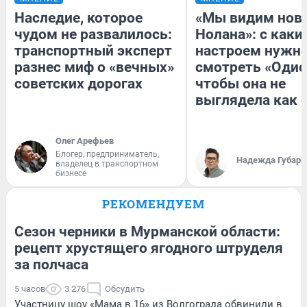
Наследие, которое
«Мы видим нов
чудом не развалилось:
Нолана»: с каки
транспортный эксперт
настроем нужн
разнес миф о «вечных»
смотреть «Одис
советских дорогах
чтобы она не
выглядела как 
Олег Арефьев
Блогер, предприниматель,
Надежда Губарь
владелец в транспортном
бизнесе
РЕКОМЕНДУЕМ
Сезон черники в Мурманской области:
рецепт хрустящего ягодного штруделя
за полчаса
5 часов
3 276
Обсудить
Участницу шоу «Мама в 16» из Волгограда обвинили в