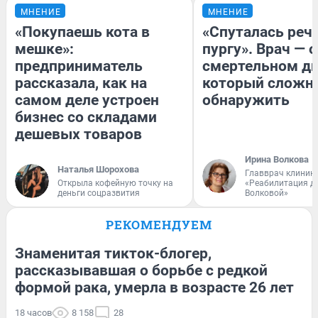
МНЕНИЕ
МНЕНИЕ
«Покупаешь кота в
«Спуталась речь
мешке»:
пургу». Врач — о
предприниматель
смертельном ди
рассказала, как на
который сложн
самом деле устроен
обнаружить
бизнес со складами
дешевых товаров
Ирина Волкова
Наталья Шорохова
Главврач клиник
Открыла кофейную точку на
«Реабилитация д
деньги соцразвития
Волковой»
РЕКОМЕНДУЕМ
Знаменитая тикток-блогер,
рассказывавшая о борьбе с редкой
формой рака, умерла в возрасте 26 лет
18 часов
8 158
28