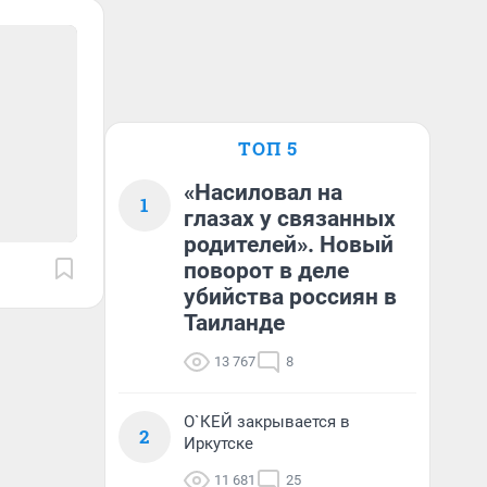
ТОП 5
«Насиловал на
1
глазах у связанных
родителей». Новый
поворот в деле
убийства россиян в
Таиланде
13 767
8
О`КЕЙ закрывается в
2
Иркутске
11 681
25