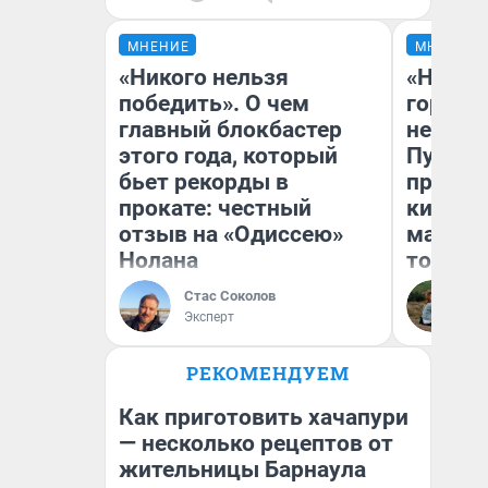
МНЕНИЕ
МНЕНИЕ
«Никого нельзя
«Нет н
победить». О чем
городов
главный блокбастер
недофи
этого года, который
Путеше
бьет рекорды в
проеха
прокате: честный
киломе
отзыв на «Одиссею»
машине
Нолана
того
Стас Соколов
Ек
Эксперт
РЕКОМЕНДУЕМ
Как приготовить хачапури
— несколько рецептов от
жительницы Барнаула