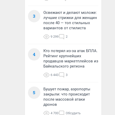
Освежают и делают моложе:
3
лучшие стрижки для женщин
после 40 — топ стильных
вариантов от стилиста
9 299
2
Кто потерял из-за атак БПЛА.
4
Рейтинг крупнейших
продавцов маркетплейсов из
Байкальского региона
6 443
3
Бушует пожар, аэропорты
5
закрыли: что происходит
после массовой атаки
дронов
4 700
Обсудить