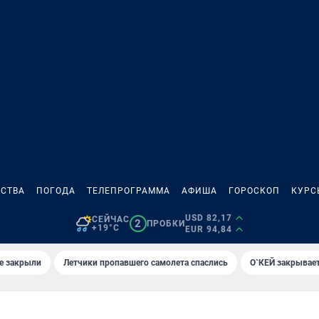
СТВА
ПОГОДА
ТЕЛЕПРОГРАММА
АФИША
ГОРОСКОП
КУРС
USD 82,17
СЕЙЧАС
2
ПРОБКИ
+19°C
EUR 94,84
е закрыли
Летчики пропавшего самолета спаслись
О`КЕЙ закрывает