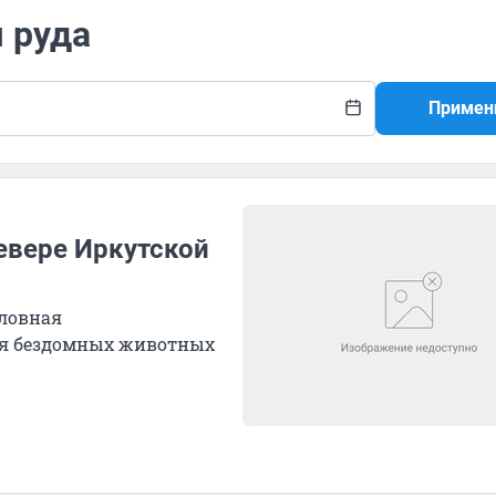
я руда
Примен
севере Иркутской
оловная
ния бездомных животных