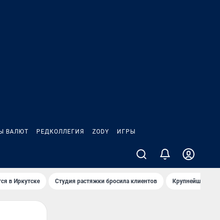
Ы ВАЛЮТ
РЕДКОЛЛЕГИЯ
ZODY
ИГРЫ
ся в Иркутске
Студия растяжки бросила клиентов
Крупнейшие про