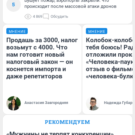
Бушует пожар, аэропорты закрыли: что
5
происходит после массовой атаки дронов
4 869
Обсудить
МНЕНИЕ
МНЕНИЕ
Продашь за 3000, налог
Колобок-колобо
возьмут с 4000. Что
тебя боюсь! Рад
нам готовит новый
отложили прок
налоговый закон — он
«Человека-паук
коснется импорта и
отзыв о фильме
даже репетиторов
«человека-булк
Анастасия Завгородняя
Надежда Губарь
РЕКОМЕНДУЕМ
«Мужчины не терпят конкуренции».