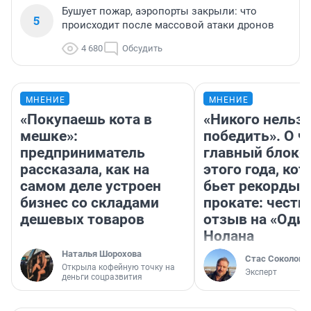
Бушует пожар, аэропорты закрыли: что
5
происходит после массовой атаки дронов
4 680
Обсудить
МНЕНИЕ
МНЕНИЕ
«Покупаешь кота в
«Никого нельз
мешке»:
победить». О ч
предприниматель
главный блокб
рассказала, как на
этого года, ко
самом деле устроен
бьет рекорды 
бизнес со складами
прокате: честн
дешевых товаров
отзыв на «Оди
Нолана
Наталья Шорохова
Стас Соколов
Открыла кофейную точку на
Эксперт
деньги соцразвития