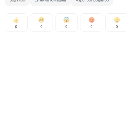
Бодайбо
Евгений Юмашев
Аэропорт Бодайбо
0
0
0
0
0