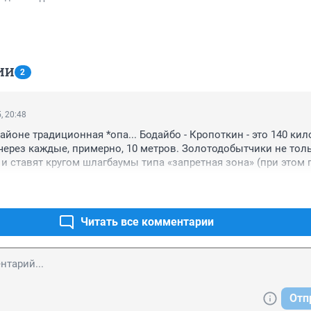
ИИ
2
, 20:48
айоне традиционная *опа... Бодайбо - Кропоткин - это 140 кил
 через каждые, примерно, 10 метров. Золотодобытчики не толь
 и ставят кругом шлагбаумы типа «запретная зона» (при этом п
 а в областном центре), так еще и дороги местные угробили до
го нестояния . Вот бы где Бастрыкину возбудиться, а Мишустин
Читать все комментарии
Отп