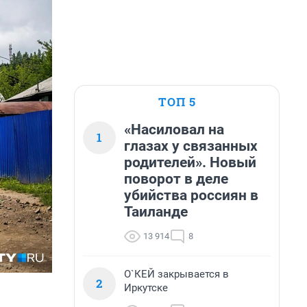
ТОП 5
«Насиловал на
1
глазах у связанных
родителей». Новый
поворот в деле
убийства россиян в
Таиланде
13 914
8
О`КЕЙ закрывается в
2
Иркутске