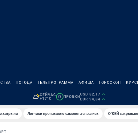
СТВА
ПОГОДА
ТЕЛЕПРОГРАММА
АФИША
ГОРОСКОП
КУРС
USD 82,17
СЕЙЧАС
0
ПРОБКИ
+17°C
EUR 94,84
е закрыли
Летчики пропавшего самолета спаслись
О`КЕЙ закрывает
ОРТ