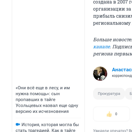
создана в 2007 
организации за 
прибыль снизил
региональному 
Больше новосте
канале
. Подпис
региона первы
Анастас
корреспонд
«Они всё еще в лесу, и им
нужна помощь»: сын
Прокуратура
Б
пропавших в тайге
Усольцевых назвал еще одну
версию их исчезновения
0
История, которая могла бы
стать трагедией. Как в тайге
Увидели опечатку? В