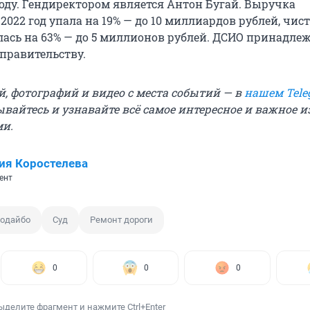
году. Гендиректором является Антон Бугай. Выручка
2022 год упала на 19% — до 10 миллиардов рублей, чис
ась на 63% — до 5 миллионов рублей. ДСИО принадле
правительству.
й, фотографий и видео с места событий — в
нашем Tele
ывайтесь и узнавайте всё самое интересное и важное 
ми.
ия Коростелева
ент
одайбо
Суд
Ремонт дороги
0
0
0
ыделите фрагмент и нажмите Ctrl+Enter