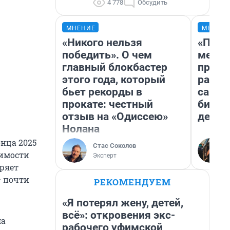
4 778
Обсудить
МНЕНИЕ
МНЕНИ
«Никого нельзя
«Поку
победить». О чем
мешке
главный блокбастер
предп
этого года, который
расска
бьет рекорды в
самом
прокате: честный
бизне
отзыв на «Одиссею»
дешев
Нолана
онца 2025
Стас Соколов
димости
Эксперт
ряет
— почти
РЕКОМЕНДУЕМ
«Я потерял жену, детей,
всё»: откровения экс-
ла
рабочего уфимской