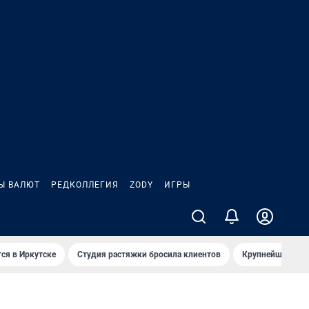
Ы ВАЛЮТ
РЕДКОЛЛЕГИЯ
ZODY
ИГРЫ
ся в Иркутске
Студия растяжки бросила клиентов
Крупнейшие про