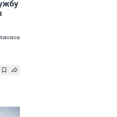
ужбу
в
ллионов