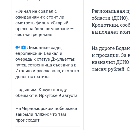
Региональная п
«Финал не совпал с
ожиданиями»: стоит ли
области (ДСИО),
смотреть фильм «Старый
Кропоткин, соо
орел» на большом экране —
выполняет конт
честная рецензия
Лимонные сады,
На дороге Бода
европейский Байкал и
и просадки. За
очередь к статуе Джульетты:
назначил ДСИО 
путешественница съездила в
тысяч рублей. 
Италию и рассказала, сколько
денег потратила
Подышим. Какую погоду
обещают в Иркутске 9 августа
На Черноморском побережье
закрыли пляжи: что там
происходит