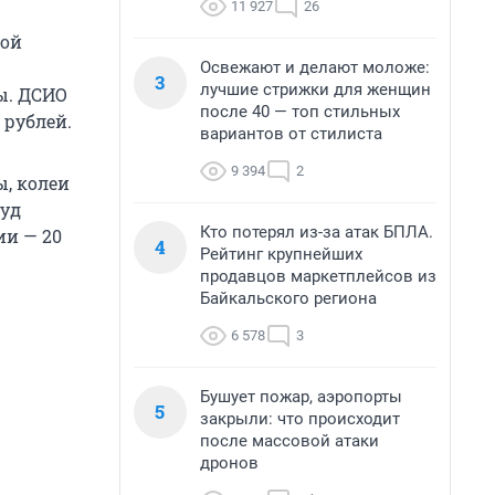
11 927
26
кой
—
Освежают и делают моложе:
3
лучшие стрижки для женщин
ы. ДСИО
после 40 — топ стильных
 рублей.
вариантов от стилиста
9 394
2
ы, колеи
суд
Кто потерял из-за атак БПЛА.
ии — 20
4
Рейтинг крупнейших
продавцов маркетплейсов из
Байкальского региона
6 578
3
Бушует пожар, аэропорты
5
закрыли: что происходит
после массовой атаки
дронов