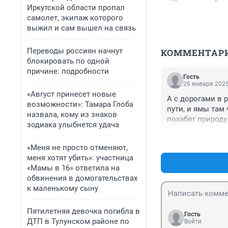
Иркутской области пропал
самолет, экипаж которого
выжил и сам вышел на связь
Переводы россиян начнут
КОММЕНТАР
блокировать по одной
причине: подробности
Гость
26 января 2025
«Август принесет новые
А с дорогами в р
возможности»: Тамара Глоба
пути, и ямы там
назвала, кому из знаков
похабят природу
зодиака улыбнется удача
налоги не здесь,
состояния полно
«Меня не просто отменяют,
вместе с ним.
меня хотят убить»: участница
«Мамы в 16» ответила на
обвинения в домогательствах
к маленькому сыну
Пятилетняя девочка погибла в
Гость
ДТП в Тулунском районе по
Войти