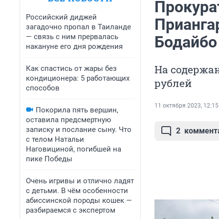
Прокура
Российский диджей
Прианга
загадочно пропал в Таиланде
— связь с ним прервалась
Бодайбо
накануне его дня рождения
На содержан
Как спастись от жары без
кондиционера: 5 работающих
рублей
способов
11 октября 2023, 12:15
Покорила пять вершин,
оставила предсмертную
записку и послание сыну. Что
2
коммент
с телом Натальи
Наговициной, погибшей на
пике Победы
Очень игривы и отлично ладят
с детьми. В чём особенности
абиссинской породы кошек —
разбираемся с экспертом