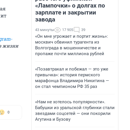
«Лампочки» о долгах по
тая
зарплате и закрытии
жит
завода
43 минуты
17 905
39
«Он мне угрожает и портит жизнь»:
gram-
москвич обвинил турагента из
из жизни
Волгограда в мошенничестве и
пропаже почти миллиона рублей
«Позавтракал и побежал — это уже
привычка»: история пермского
марафонца Владимира Никитина —
он стал чемпионом РФ 35 раз
«Нам не хотелось популярности».
Бабушки из уральской глубинки стали
0
звездами соцсетей — они покорили
Агутина и Бузову