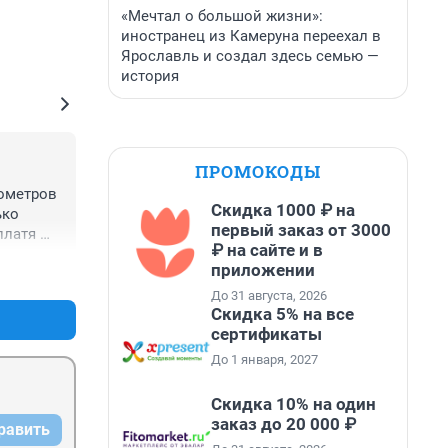
«Мечтал о большой жизни»:
иностранец из Камеруна переехал в
Ярославль и создал здесь семью —
история
ПРОМОКОДЫ
ометров 
Скидка 1000 ₽ на
ко 
первый заказ от 3000
латя 
₽ на сайте и в
 
приложении
+1
–0
у - 
До 31 августа, 2026
Скидка 5% на все
сертификаты
До 1 января, 2027
Скидка 10% на один
заказ до 20 000 ₽
равить