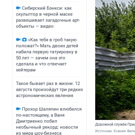
Сибирский Бэнкси: как
скульптор в черной маске
развешивает загадочные арт-
объекты — видео
«Как тебя в гроб такую
положат?» Мать двоих детей
набила первую татуировку в
50 лет — зачем она это
сделала и что отвечает
хейтерам
Такое бывает раз в жизни: 12
августа произойдут три редких
астрономических явления
Прохор Шаляпин влюбился
по-настоящему, а Ваня
Дмитриенко побил
Дорожной службе Приа
необычный рекорд: новости
Источник: 
Ксения Фил
из мира шоу-бизнеса