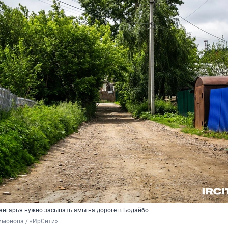
нгарья нужно засыпать ямы на дороге в Бодайбо
имонова / «ИрСити»