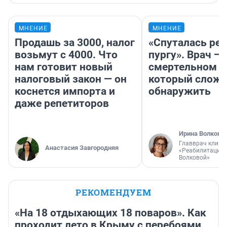
МНЕНИЕ
МНЕНИЕ
Продашь за 3000, налог
«Спуталась реч
возьмут с 4000. Что
пургу». Врач — 
нам готовит новый
смертельном д
налоговый закон — он
который слож
коснется импорта и
обнаружить
даже репетиторов
Ирина Волкова
Главврач клини
Анастасия Завгородняя
«Реабилитация 
Волковой»
РЕКОМЕНДУЕМ
«На 18 отдыхающих 18 поваров». Как
проходит лето в Крыму с перебоями