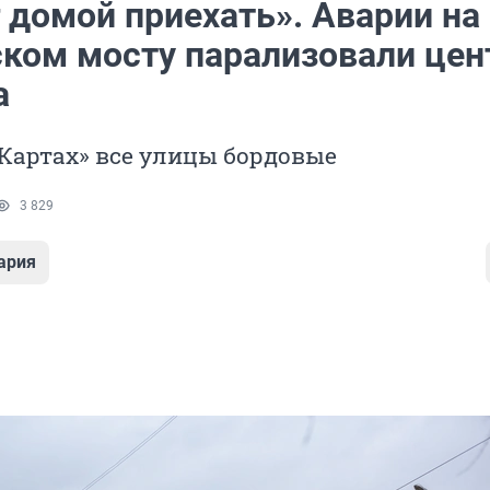
 домой приехать». Аварии на
ском мосту парализовали цен
а
 Картах» все улицы бордовые
3 829
ария