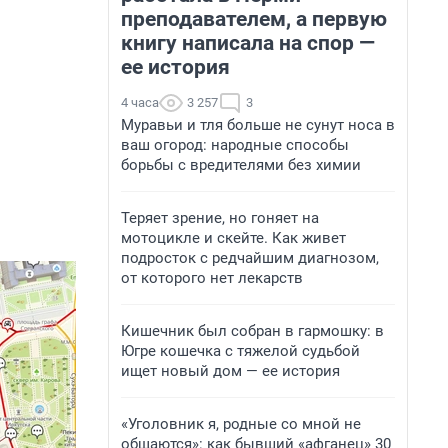
преподавателем, а первую
книгу написала на спор —
ее история
4 часа
3 257
3
Муравьи и тля больше не сунут носа в
ваш огород: народные способы
борьбы с вредителями без химии
Теряет зрение, но гоняет на
мотоцикле и скейте. Как живет
подросток с редчайшим диагнозом,
от которого нет лекарств
Кишечник был собран в гармошку: в
Югре кошечка с тяжелой судьбой
ищет новый дом — ее история
«Уголовник я, родные со мной не
общаются»: как бывший «афганец» 30