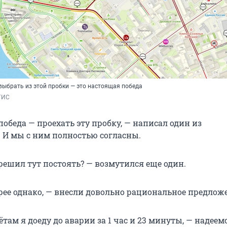
выбрать из этой пробки — это настоящая победа
ГИС
победа — проехать эту пробку, — написал один из
 И мы с ним полностью согласны.
решил тут постоять? — возмутился еще один.
ее однако, — внесли довольно рациональное предлож
там я доеду до аварии за 1 час и 23 минуты, — надеемс