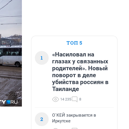
ТОП 5
«Насиловал на
1
глазах у связанных
родителей». Новый
поворот в деле
убийства россиян в
Таиланде
14 235
8
О`КЕЙ закрывается в
2
Иркутске