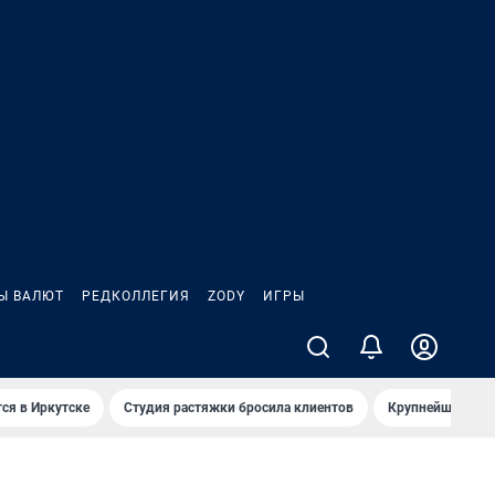
Ы ВАЛЮТ
РЕДКОЛЛЕГИЯ
ZODY
ИГРЫ
ся в Иркутске
Студия растяжки бросила клиентов
Крупнейшие про