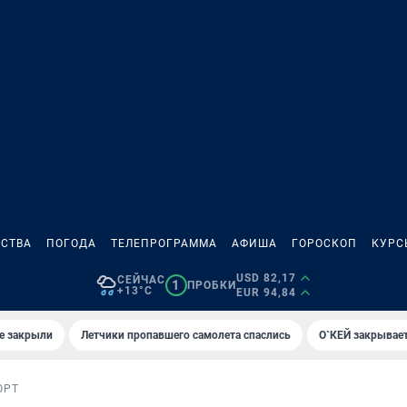
СТВА
ПОГОДА
ТЕЛЕПРОГРАММА
АФИША
ГОРОСКОП
КУРС
USD 82,17
СЕЙЧАС
1
ПРОБКИ
+13°C
EUR 94,84
е закрыли
Летчики пропавшего самолета спаслись
О`КЕЙ закрывает
ОРТ