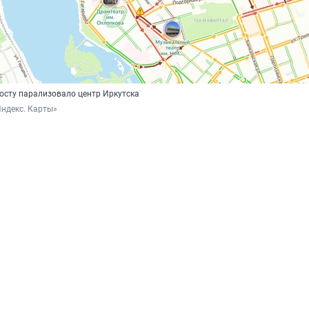
осту парализовало центр Иркутска
ндекс. Карты»