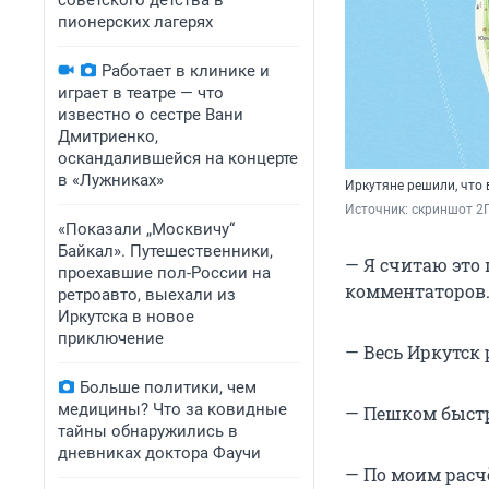
советского детства в
пионерских лагерях
Работает в клинике и
играет в театре — что
известно о сестре Вани
Дмитриенко,
оскандалившейся на концерте
в «Лужниках»
Иркутяне решили, что 
Источник: 
скриншот 2
«Показали „Москвичу“
Байкал». Путешественники,
— Я считаю это 
проехавшие пол-России на
комментаторов.
ретроавто, выехали из
Иркутска в новое
приключение
— Весь Иркутск 
Больше политики, чем
медицины? Что за ковидные
— Пешком быстр
тайны обнаружились в
дневниках доктора Фаучи
— По моим расчё