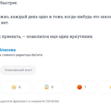
 быстрее.
жно, каждый день одно и тоже, когда-нибудь это зако
 нет.
й приехать, — помолился еще один иркутянин.
Власова
ь главного редактора ИрСити
Глазковский мост
0
0
1
ыделите фрагмент и нажмите Ctrl+Enter