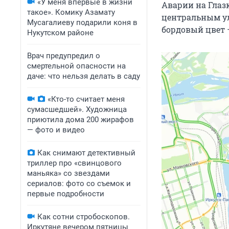
«У меня впервые в жизни
Аварии на Глаз
такое». Комику Азамату
центральным ул
Мусагалиеву подарили коня в
бордовый цвет —
Нукутском районе
Врач предупредил о
смертельной опасности на
даче: что нельзя делать в саду
«Кто-то считает меня
сумасшедшей». Художница
приютила дома 200 жирафов
— фото и видео
Как снимают детективный
триллер про «свинцового
маньяка» со звездами
сериалов: фото со съемок и
первые подробности
Как сотни стробоскопов.
Иркутяне вечером пятницы