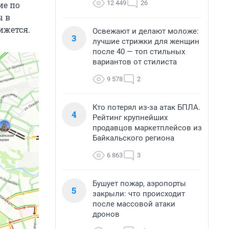
12 449
26
ие по
ы в
ижется.
Освежают и делают моложе:
3
лучшие стрижки для женщин
после 40 — топ стильных
вариантов от стилиста
9 578
2
Кто потерял из-за атак БПЛА.
4
Рейтинг крупнейших
продавцов маркетплейсов из
Байкальского региона
6 863
3
Бушует пожар, аэропорты
5
закрыли: что происходит
после массовой атаки
дронов