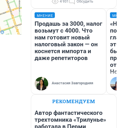
4 931
Обсудить
МНЕНИЕ
МНЕНИ
Продашь за 3000, налог
«Нико
возьмут с 4000. Что
побед
нам готовит новый
главн
налоговый закон — он
этого
коснется импорта и
бьет 
даже репетиторов
прока
отзыв
Нолан
Анастасия Завгородняя
РЕКОМЕНДУЕМ
Автор фантастического
трехтомника «Трилунье»
работала в Перми