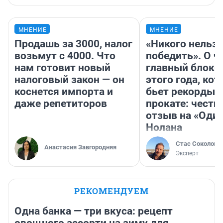
МНЕНИЕ
МНЕНИЕ
Продашь за 3000, налог
«Никого нельз
возьмут с 4000. Что
победить». О ч
нам готовит новый
главный блокб
налоговый закон — он
этого года, ко
коснется импорта и
бьет рекорды 
даже репетиторов
прокате: честн
отзыв на «Оди
Нолана
Стас Соколов
Анастасия Завгородняя
Эксперт
РЕКОМЕНДУЕМ
Одна банка — три вкуса: рецепт