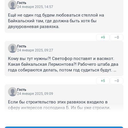
Гость
24 января 2025, 14:57
Ещё не один год будем любоваться стеллой на 
Байкальский там, где должна быть хотя бы 
двухуровневая развязка.
+9
–0
Гость
24 января 2025, 09:27
Кому вы тут нужны?! Светофор поставят и васякот. 
Какая байкальская Лермонтова?! Рабочего штаба два 
года собираются делать, потом год судиться будут. 
Выезд из Зелёного нужно делать тогда и пробка на 
+5
–0
Александровский и качугский тракты уйдет, но там 
поставили светофор из-за которого пробки.
Гость
24 января 2025, 09:09
Если бы строительство этих развязок входило в 
сферу интересов господина Б. Их бы уже строили.
+11
–0