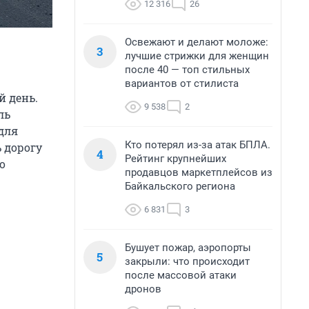
12 316
26
Освежают и делают моложе:
3
лучшие стрижки для женщин
после 40 — топ стильных
вариантов от стилиста
й день.
9 538
2
ль
 для
Кто потерял из-за атак БПЛА.
 дорогу
4
Рейтинг крупнейших
о
продавцов маркетплейсов из
Байкальского региона
6 831
3
Бушует пожар, аэропорты
5
закрыли: что происходит
после массовой атаки
дронов