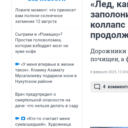
«Лед, ка
Ловите момент: что принесет
заполон
вам полное солнечное
затмение 12 августа
коллапс 
продолж
Сыграем в «Ромашку»?
Простая головоломка,
которая взбодрит мозг не
Дорожники с
хуже кофе
почищен, а 
«У меня впервые в жизни
такое». Комику Азамату
8 февраля 2025, 12:20
Мусагалиеву подарили коня в
Нукутском районе
4
коммент
Врач предупредил о
смертельной опасности на
даче: что нельзя делать в саду
«Кто-то считает меня
сумасшедшей». Художница