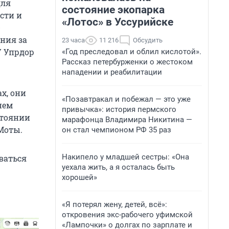
для
состояние экопарка
сти и
«Лотос» в Уссурийске
-
ния за
23 часа
11 216
Обсудить
У Упрдор
«Год преследовал и облил кислотой».
Рассказ петербурженки о жестоком
нападении и реабилитации
х, они
«Позавтракал и побежал — это уже
нем
привычка»: история пермского
стоянии
марафонца Владимира Никитина —
Моты.
он стал чемпионом РФ 35 раз
Накипело у младшей сестры: «Она
ваться
уехала жить, а я осталась быть
хорошей»
«Я потерял жену, детей, всё»:
откровения экс-рабочего уфимской
«Лампочки» о долгах по зарплате и