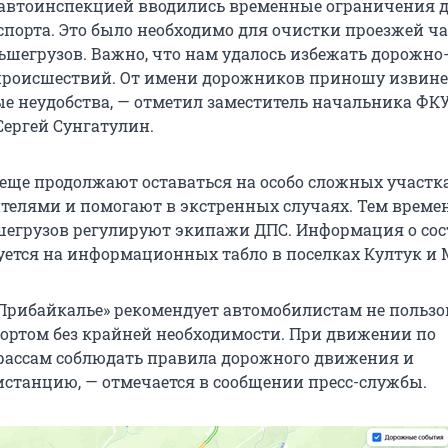
савтоинспекцией вводились временные ограничения 
порта. Это было необходимо для очистки проезжей ча
ьшегрузов. Важно, что нам удалось избежать дорожно
происшествий. От имени дорожников приношу извине
е неудобства, — отметил заместитель начальника ФК
Сергей Сунгатулин.
еще продолжают оставаться на особо сложных участка
ителями и помогают в экстренных случаях. Тем време
егрузов регулируют экипажи ДПС. Информация о со
уется на информационных табло в поселках Култук и 
Прибайкалье» рекомендует автомобилистам не пользо
ртом без крайней необходимости. При движении по
ассам соблюдать правила дорожного движения и
станцию, — отмечается в сообщении пресс-службы.