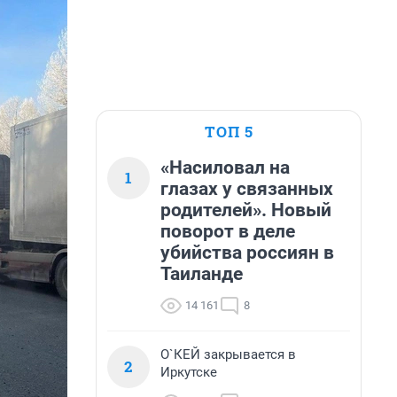
ТОП 5
«Насиловал на
1
глазах у связанных
родителей». Новый
поворот в деле
убийства россиян в
Таиланде
14 161
8
О`КЕЙ закрывается в
2
Иркутске