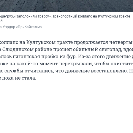
ольшегрузы заполонили трассу». Транспортный коллапс на Култукском тракте
ня
ба Упрдор «Прибайкалье»
оллапс на Култукском тракте продолжается четверты
к в Слюдянском районе прошел обильный снегопад, вдо
лась гигантская пробка из фур. Из-за этого движение
аже на какой-то момент перекрывали, чтобы очистить
час службы отчитались, что движение восстановлено. Н
пока не стала.