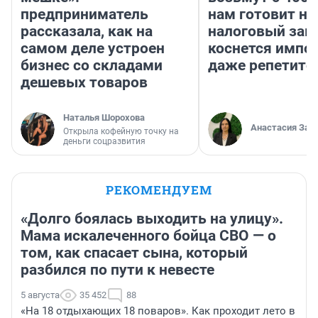
предприниматель
нам готовит н
рассказала, как на
налоговый зако
самом деле устроен
коснется импор
бизнес со складами
даже репетито
дешевых товаров
Наталья Шорохова
Анастасия Зав
Открыла кофейную точку на
деньги соцразвития
РЕКОМЕНДУЕМ
«Долго боялась выходить на улицу».
Мама искалеченного бойца СВО — о
том, как спасает сына, который
разбился по пути к невесте
5 августа
35 452
88
«На 18 отдыхающих 18 поваров». Как проходит лето в